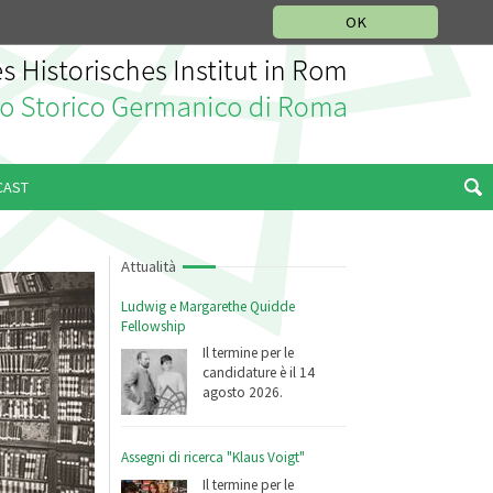
SEZIONE STORIA DELLA MUSICA
DEUTSCH
ENGLISH
OK
CAST
Attualità
Ludwig e Margarethe Quidde
Fellowship
Il termine per le
candidature è il 14
agosto 2026.
Assegni di ricerca "Klaus Voigt"
Il termine per le