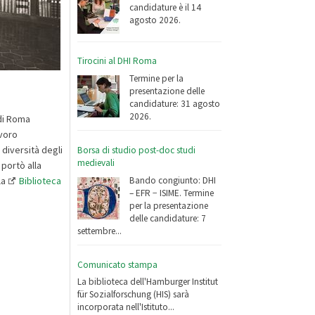
candidature è il 14
agosto 2026.
Tirocini al DHI Roma
Termine per la
presentazione delle
candidature: 31 agosto
2026.
 di Roma
avoro
 diversità degli
Borsa di studio post-doc studi
medievali
 portò alla
Bando congiunto: DHI
la
Biblioteca
– EFR − ISIME. Termine
per la presentazione
delle candidature: 7
settembre...
Comunicato stampa
La biblioteca dell'Hamburger Institut
für Sozialforschung (HIS) sarà
incorporata nell'Istituto...