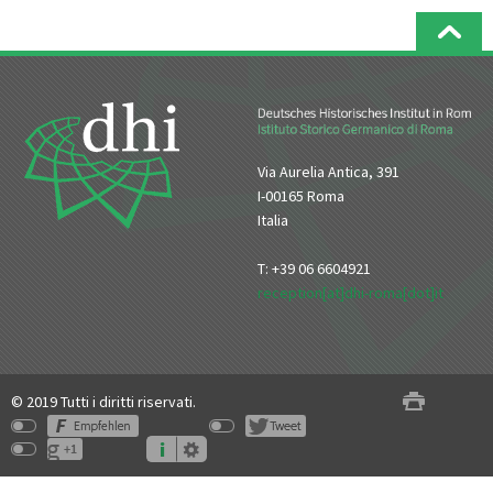
Via Aurelia Antica, 391
I-00165 Roma
Italia
T: +39 06 6604921
reception[at]dhi-roma[dot]it
© 2019 Tutti i diritti riservati.