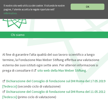
SEZIONE STORIA DELLA MUSICA
DEUTSCH
ENGLISH
Il nostro sito web utilizza dei cookie. Visitando le nostre
OK
pagine, l’utente accetta le regole riportate nell’
informativa.
Chi siamo
Al fine di garantire l'alta qualità del suo lavoro scientifico a lungo
termine, la Fondazione Max Weber Stiftung effettua una valutazione
esterna dei suoi istituti ogni sette anni. Per ulteriori informazioni si
prega di consultare il
sito web della Max Weber Stiftung
.
Dichiarazione del Consiglio di fondazione sul DHI Roma del 17.05.2019
[Tedesco]
(secondo ciclo di valutazione)
Dichiarazione del Consiglio di fondazione sul DHI Roma del 11.05.2012
[Tedesco]
(primo ciclo di valutazione)