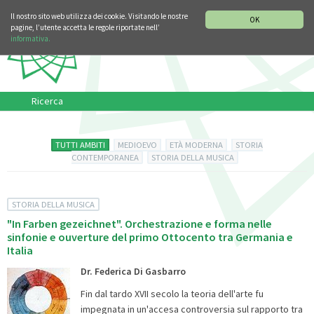
SEZIONE STORIA DELLA MUSICA
DEUTSCH
ENGLISH
Il nostro sito web utilizza dei cookie. Visitando le nostre
OK
pagine, l’utente accetta le regole riportate nell’
informativa.
Ricerca
TUTTI AMBITI
MEDIOEVO
ETÀ MODERNA
STORIA
CONTEMPORANEA
STORIA DELLA MUSICA
STORIA DELLA MUSICA
"In Farben gezeichnet". Orchestrazione e forma nelle
sinfonie e ouverture del primo Ottocento tra Germania e
Italia
Dr. Federica Di Gasbarro
Fin dal tardo XVII secolo la teoria dell'arte fu
impegnata in un'accesa controversia sul rapporto tra