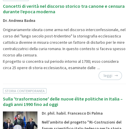
Concetti di verità nel discorso storico tra canone e censura
durante l’epoca moderna
Dr. Andreea Badea
Originariamente ideata come arma nel discorso interconfessionale, nel
corso del "lungo secolo post-tridentino" la storiografia ecclesiastica
cattolica divenne in misura crescente un fattore di disturbo per le mire
centralizzatrici della curia romana. In questo contesto si faceva spesso
ricorso alla censura.
Il progetto si concentra sul periodo intorno al 1700; esso considera
circa 25 opere di storia ecclesiastica, esaminate dalle ...
leggi
STORIA CONTEMPORANEA
Sulla 'trasformazione' delle nuove élite politiche in Italia –
dagli anni 1990 fino ad oggi
Dr. phil. habil. Francesco Di Palma
Nell'ambito del progetto
"Ri-Costruzioni del
forum scientifico italo-tedesco per la storia