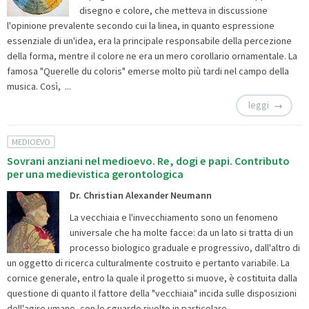
disegno e colore, che metteva in discussione
l'opinione prevalente secondo cui la linea, in quanto espressione
essenziale di un'idea, era la principale responsabile della percezione
della forma, mentre il colore ne era un mero corollario ornamentale. La
famosa "Querelle du coloris" emerse molto più tardi nel campo della
musica. Così, ...
leggi
MEDIOEVO
Sovrani anziani nel medioevo. Re, dogi e papi. Contributo
per una medievistica gerontologica
Dr. Christian Alexander Neumann
La vecchiaia e l'invecchiamento sono un fenomeno
universale che ha molte facce: da un lato si tratta di un
processo biologico graduale e progressivo, dall'altro di
un oggetto di ricerca culturalmente costruito e pertanto variabile. La
cornice generale, entro la quale il progetto si muove, è costituita dalla
questione di quanto il fattore della "vecchiaia" incida sulle disposizioni
dell'agire umano, con lo sguardo rivolto in particolare ...