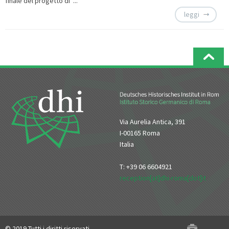
finale del progetto di ...
leggi
Via Aurelia Antica, 391
I-00165 Roma
Italia
T: +39 06 6604921
reception[at]dhi-roma[dot]it
© 2019 Tutti i diritti riservati.