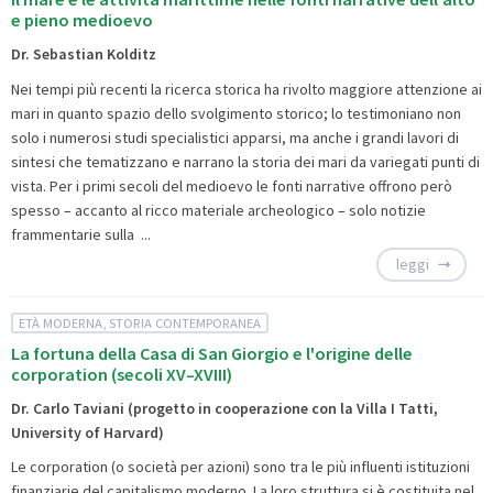
e pieno medioevo
Dr. Sebastian Kolditz
Nei tempi più recenti la ricerca storica ha rivolto maggiore attenzione ai
mari in quanto spazio dello svolgimento storico; lo testimoniano non
solo i numerosi studi specialistici apparsi, ma anche i grandi lavori di
sintesi che tematizzano e narrano la storia dei mari da variegati punti di
vista. Per i primi secoli del medioevo le fonti narrative offrono però
spesso – accanto al ricco materiale archeologico – solo notizie
frammentarie sulla ...
leggi
ETÀ MODERNA, STORIA CONTEMPORANEA
La fortuna della Casa di San Giorgio e l'origine delle
corporation (secoli XV–XVIII)
Dr. Carlo Taviani (progetto in cooperazione con la Villa I Tatti,
University of Harvard)
Le corporation (o società per azioni) sono tra le più influenti istituzioni
finanziarie del capitalismo moderno. La loro struttura si è costituita nel