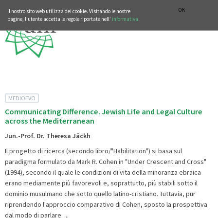
SEZIONE STORIA DELLA MUSICA
DEUTSCH
ENGLISH
OK
Il nostro sito web utilizza dei cookie. Visitando le nostre
pagine, l’utente accetta le regole riportate nell’
informativa.
MEDIOEVO
Communicating Difference. Jewish Life and Legal Culture
across the Mediterranean
Jun.-Prof. Dr. Theresa Jäckh
Il progetto di ricerca (secondo libro/"Habilitation") si basa sul
paradigma formulato da Mark R. Cohen in "Under Crescent and Cross"
(1994), secondo il quale le condizioni di vita della minoranza ebraica
erano mediamente più favorevoli e, soprattutto, più stabili sotto il
dominio musulmano che sotto quello latino-cristiano. Tuttavia, pur
riprendendo l'approccio comparativo di Cohen, sposto la prospettiva
dal modo di parlare ...