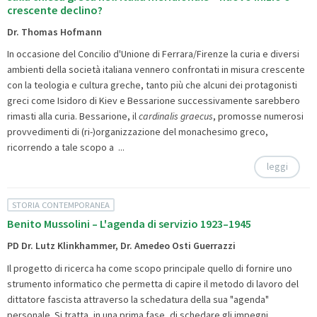
crescente declino?
Dr. Thomas Hofmann
In occasione del Concilio d'Unione di Ferrara/Firenze la curia e diversi
ambienti della società italiana vennero confrontati in misura crescente
con la teologia e cultura greche, tanto più che alcuni dei protagonisti
greci come Isidoro di Kiev e Bessarione successivamente sarebbero
rimasti alla curia. Bessarione, il
cardinalis graecus
, promosse numerosi
provvedimenti di (ri-)organizzazione del monachesimo greco,
ricorrendo a tale scopo a ...
leggi
STORIA CONTEMPORANEA
Benito Mussolini – L'agenda di servizio 1923–1945
PD Dr. Lutz Klinkhammer, Dr. Amedeo Osti Guerrazzi
Il progetto di ricerca ha come scopo principale quello di fornire uno
strumento informatico che permetta di capire il metodo di lavoro del
dittatore fascista attraverso la schedatura della sua "agenda"
personale. Si tratta, in una prima fase, di schedare gli impegni