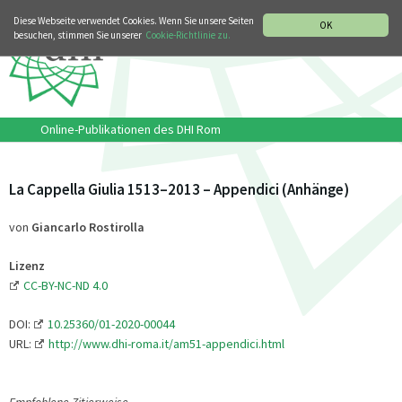
MUSIKGESCHICHTLICHE ABTEILUNG
ITALIANO
ENGLISH
Diese Webseite verwendet Cookies. Wenn Sie unsere Seiten
OK
besuchen, stimmen Sie unserer
Cookie-Richtlinie zu.
Online-Publikationen des DHI Rom
La Cappella Giulia 1513–2013 – Appendici (Anhänge)
von
Giancarlo Rostirolla
Lizenz
CC-BY-NC-ND 4.0
DOI:
10.25360/01-2020-00044
URL:
http://www.dhi-roma.it/am51-appendici.html
Empfohlene Zitierweise