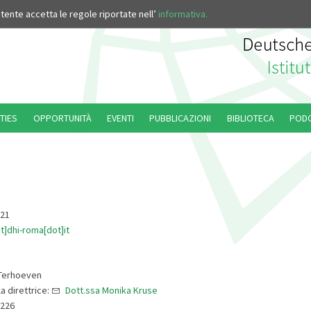
’utente accetta le regole riportate nell’
informativa.
TIES
OPPORTUNITÀ
EVENTI
PUBBLICAZIONI
BIBLIOTECA
POD
921
t]dhi-roma[dot]it
 Terhoeven
a direttrice:
Dott.ssa Monika Kruse
9226