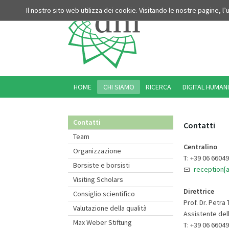
Il nostro sito web utilizza dei cookie. Visitando le nostre pagine, l
HOME
CHI SIAMO
RICERCA
DIGITAL HUMANI
Contatti
Contatti
Team
Centralino
Organizzazione
T: +39 06 6604
Borsiste e borsisti
reception[a
Visiting Scholars
Direttrice
Consiglio scientifico
Prof. Dr. Petra
Valutazione della qualità
Assistente dell
Max Weber Stiftung
T: +39 06 6604