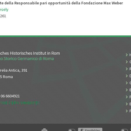
e della Responsabile pari opportunità della Fondazione Max Weber
esely
9261
relia Antica, 391
65 Roma
9 06 6604921
tion[at]dhi-roma[dot]it