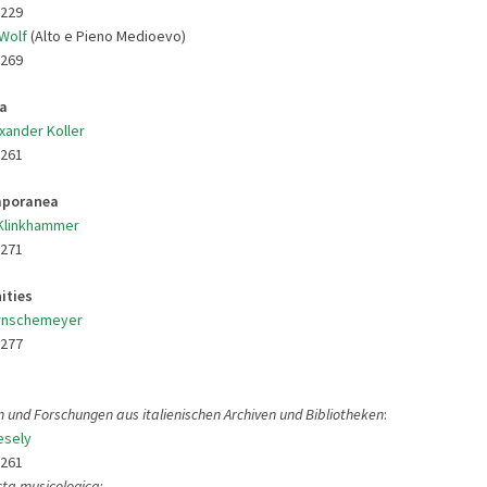
9229
 Wolf
(Alto e Pieno Medioevo)
9269
a
exander Koller
9261
mporanea
 Klinkhammer
9271
ities
örnschemeyer
9277
n und Forschungen aus italienischen Archiven und Bibliotheken
:
esely
9261
cta musicologica
: