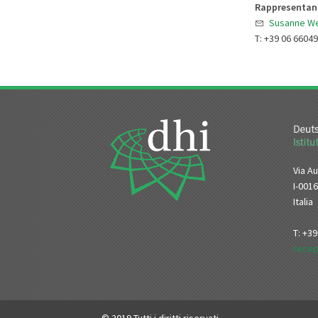
Rappresentant
Susanne W
T: +39 06 6604
Via Au
I-001
Italia
T: +3
recep