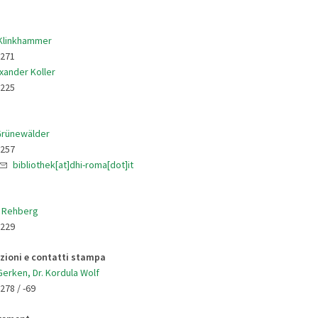
 Klinkhammer
9271
exander Koller
9225
Grünewälder
9257
bibliothek[at]dhi-roma[dot]it
s Rehberg
9229
azioni e contatti stampa
 Gerken, Dr. Kordula Wolf
278 / -69