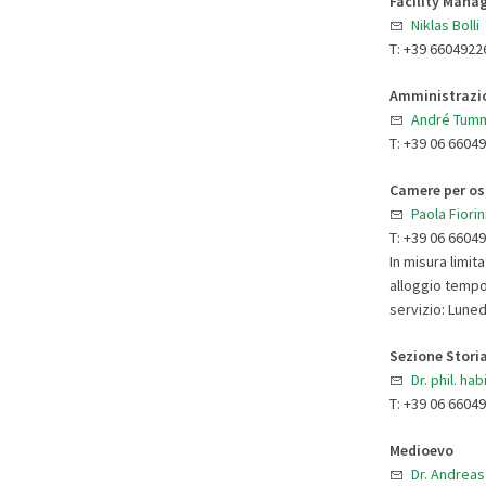
Facility Man
Niklas Bolli
T: +39 6604922
Amministrazi
André Tumm
T: +39 06 6604
Camere per os
Paola Fiorin
T: +39 06 6604
In misura limit
alloggio tempor
servizio: Lune
Sezione Storia
Dr. phil. ha
T: +39 06 6604
Medioevo
Dr. Andrea