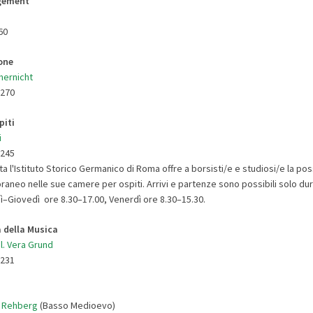
agement
60
one
ernicht
9270
piti
i
9245
ata l'Istituto Storico Germanico di Roma offre a borsisti/e e studiosi/e la poss
aneo nelle sue camere per ospiti. Arrivi e partenze sono possibili solo dura
dì–Giovedì ore 8.30–17.00, Venerdì ore 8.30–15.30.
 della Musica
bil. Vera Grund
9231
s Rehberg
(Basso Medioevo)