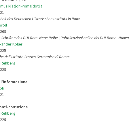
]musik[at]dhi-roma[dot]it
921
thek des Deutschen Historischen Instituts in Rom
:
 Wolf
9269
-Schriften des DHI Rom. Neue Reihe | Pubblicazioni online del DHI Roma. Nuova
exander Koller
9225
he dell'Istituto Storico Germanico di Roma
:
s Rehberg
9229
ll'informazione
oli
921
anti-corruzione
s Rehberg
9229