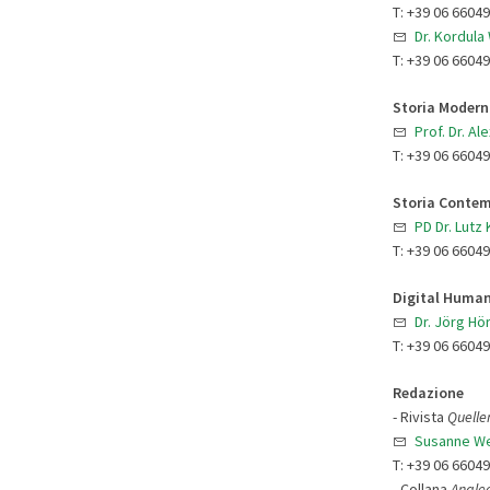
T: +39 06 6604
Dr. Kordula
T: +39 06 6604
Storia Modern
Prof. Dr. Al
T: +39 06 6604
Storia Conte
PD Dr. Lutz
T: +39 06 6604
Digital Human
Dr. Jörg H
T: +39 06 6604
Redazione
- Rivista
Quelle
Susanne W
T: +39 06 6604
- Collana
Anale