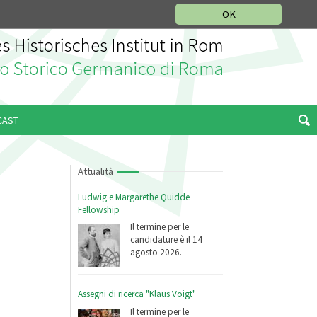
SEZIONE STORIA DELLA MUSICA
DEUTSCH
ENGLISH
OK
CAST
Attualità
Ludwig e Margarethe Quidde
Fellowship
Il termine per le
candidature è il 14
agosto 2026.
Assegni di ricerca "Klaus Voigt"
Il termine per le