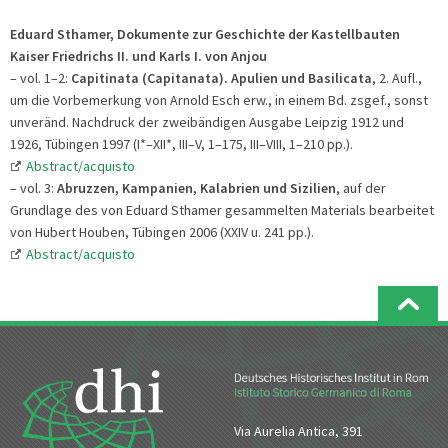
Eduard
Sthamer, Dokumente zur Geschichte der Kastellbauten
Kaiser Friedrichs II. und Karls I. von Anjou
– vol. 1–2:
Capitinata (Capitanata). Apulien und Basilicata
,
2. Aufl.,
um die Vorbemerkung von Arnold Esch erw., in einem Bd. zsgef., sonst
unveränd. Nachdruck der zweibändigen Ausgabe Leipzig 1912 und
1926, Tübingen 1997 (I*–XII*, III–V, 1–175, III–VIII, 1–210 pp.).
Abstract/acquisto
– vol. 3:
Abruzzen, Kampanien, Kalabrien und Sizilien
, auf der
Grundlage des von Eduard Sthamer gesammelten Materials bearbeitet
von Hubert Houben, Tübingen 2006 (XXIV u. 241 pp.).
Abstract/acquisto
Via Aurelia Antica, 391