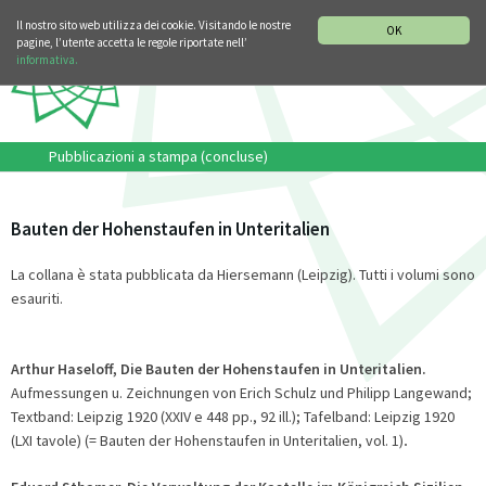
SEZIONE STORIA DELLA MUSICA
DEUTSCH
ENGLISH
Il nostro sito web utilizza dei cookie. Visitando le nostre
OK
pagine, l’utente accetta le regole riportate nell’
informativa.
Pubblicazioni a stampa (concluse)
Bauten der Hohenstaufen in Unteritalien
La collana è stata pubblicata da Hiersemann (Leipzig). Tutti i volumi sono
esauriti.
Arthur
Haseloff, Die Bauten der Hohenstaufen in Unteritalien.
Aufmessungen u. Zeichnungen von Erich Schulz und Philipp Langewand;
Textband: Leipzig 1920 (XXIV e 448 pp., 92 ill.); Tafelband: Leipzig 1920
(LXI tavole) (= Bauten der Hohenstaufen in Unteritalien, vol. 1)
.