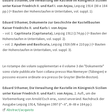
Eduard
Sthamer, Die Verwaltung der Kastelle im Königreich Sizilien
unter Kaiser Friedrich II. und Karl I. von Anjou
, Leipzig 1914 (XII e 184
pp.) (= Bauten der Hohenstaufen in Unteritalien, vol. suppl. 1).
Eduard
Sthamer, Dokumente zur Geschichte der Kastellbauten
Kaiser Friedrichs II. und Karls I. von Anjou
– vol. 1:
Capitinata (Capitanata)
,
Leipzig 1912 (174 pp.) (= Bauten der
Hohenstaufen in Unteritalien, vol. suppl. 2).
– vol. 2:
Apulien und Basilicata
, Leipzig 1926 (VIII e 210 pp.)
(= Bauten
der Hohenstaufen in Unteritalien, vol. suppl. 3).
Le ristampe dei volumi supplementari e il volume 3 dei "Dokumente"
sono state pubblicate fuori collana presso Max Niemeyer (Tübingen) e
possono essere ordinate ora presso De Gruyter (Berlin-Boston).
Eduard
Sthamer, Die Verwaltung der Kastelle im Königreich Sizilien
unter Kaiser Friedrich II. und Karl I. von Anjou
, 2. Aufl., um die
Vorbemerkung von Arnold Esch erw., sonst unveränd. Nachdruck der
Ausgabe Leipzig 1914, Tübingen 1997 (I*
–
X*, III–XII e 184 pp.).
Abstract/acquisto