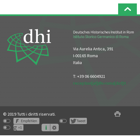
Via Aurelia Antica, 391
I-00165 Roma
Italia
T: +39 06 6604921
reception[at]dhi-roma[dot]it
© 2019 Tutti i diritti riservati.