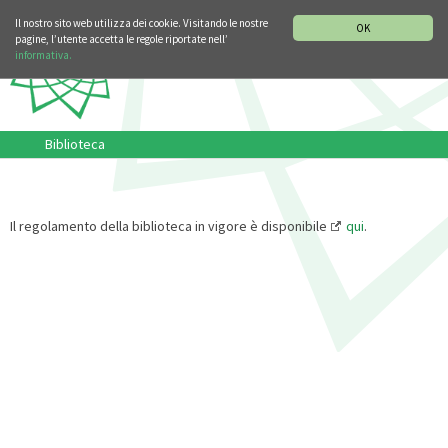
SEZIONE STORIA DELLA MUSICA
DEUTSCH
ENGLISH
Il nostro sito web utilizza dei cookie. Visitando le nostre
OK
pagine, l’utente accetta le regole riportate nell’
informativa.
Biblioteca
Il regolamento della biblioteca in vigore è disponibile
qui
.