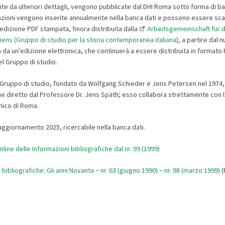
te da ulteriori dettagli, vengono pubblicate dal DHI Roma sotto forma di ba
zioni vengono inserite annualmente nella banca dati e possono essere scar
edizione PDF stampata, finora distribuita dalla
Arbeitsgemeinschaft für 
iens (Gruppo di studio per la storia contemporanea italiana
), a partire dal
a da un'edizione elettronica, che continuerà a essere distribuita in formato
l Gruppo di studio.
 Gruppo di studio, fondato da Wolfgang Schieder e Jens Petersen nel 1974,
e diretto dal Professore Dr. Jens Späth; esso collabora strettamente con l'
nico di Roma
.
'aggiornamento 2025, ricercabile nella banca dati.
nline delle Informazioni bibliografiche dal nr. 99 (1999)
 bibliografiche: Gli anni Novanta
nr. 63 (giugno 1990)
nr. 98 (marzo 1999)
(
–
–