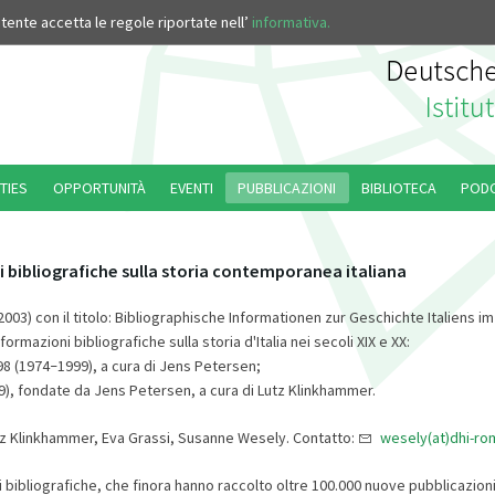
’utente accetta le regole riportate nell’
informativa.
TIES
OPPORTUNITÀ
EVENTI
PUBBLICAZIONI
BIBLIOTECA
POD
 bibliografiche sulla storia contemporanea italiana
 (2003) con il titolo: Bibliographische Informationen zur Geschichte Italiens im
ormazioni bibliografiche sulla storia d'Italia nei secoli XIX e XX:
 98 (1974
1999), a cura di Jens Petersen;
–
999), fondate da Jens Petersen, a cura di Lutz Klinkhammer.
z Klinkhammer, Eva Grassi, Susanne Wesely. Contatto:
wesely(at)dhi-rom
 bibliografiche, che finora hanno raccolto oltre 100.000 nuove pubblicazioni 