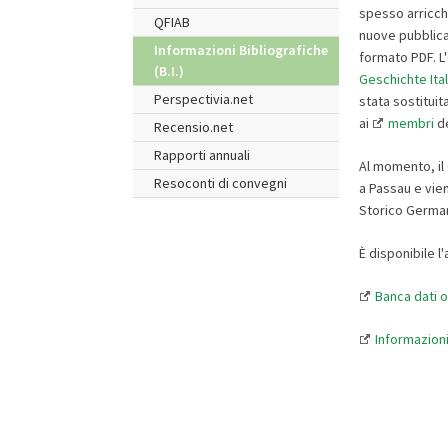
spesso arricchi
QFIAB
nuove pubblica
Informazioni Bibliografiche
formato PDF. L'
(B.I.)
Geschichte Ital
Perspectivia.net
stata sostituit
ai
membri
de
Recensio.net
Rapporti annuali
Al momento, il
Resoconti di convegni
a Passau e vien
Storico Germa
È disponibile l
Banca dati o
Informazioni