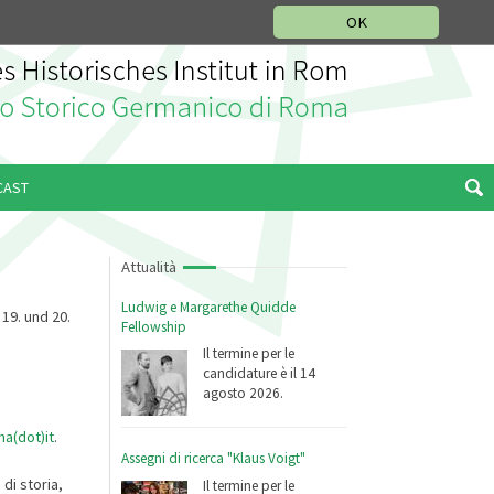
SEZIONE STORIA DELLA MUSICA
DEUTSCH
ENGLISH
OK
CAST
Attualità
Ludwig e Margarethe Quidde
 19. und 20.
Fellowship
Il termine per le
candidature è il 14
agosto 2026.
a(dot)it
.
Assegni di ricerca "Klaus Voigt"
di storia,
Il termine per le