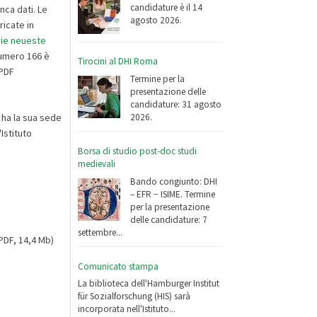
candidature è il 14
nca dati. Le
agosto 2026.
icate in
die neueste
 numero 166 è
Tirocini al DHI Roma
 PDF
Termine per la
presentazione delle
candidature: 31 agosto
 ha la sua sede
2026.
Istituto
Borsa di studio post-doc studi
medievali
Bando congiunto: DHI
– EFR − ISIME. Termine
per la presentazione
delle candidature: 7
settembre...
PDF, 14,4 Mb)
Comunicato stampa
La biblioteca dell'Hamburger Institut
für Sozialforschung (HIS) sarà
incorporata nell'Istituto...