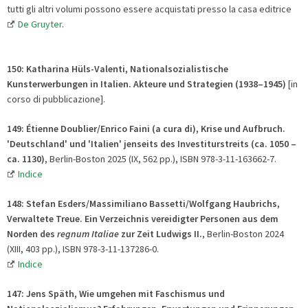
tutti gli altri volumi possono essere acquistati presso la casa editrice
De Gruyter
.
150: Katharina Hüls-Valenti,
Nationalsozialistische
Kunsterwerbungen in Italien.
Akteure und Strategien (1938–1945)
[in
corso di pubblicazione].
149: Étienne Doublier/Enrico Faini (a cura di), Krise und Aufbruch.
'Deutschland' und 'Italien' jenseits des Investiturstreits (ca. 1050 –
ca. 1130)
, Berlin-Boston 2025 (IX, 562 pp.), ISBN 978-3-11-163662-7.
Indice
148: Stefan Esders/Massimiliano Bassetti/Wolfgang Haubrichs,
Verwaltete Treue. Ein Verzeichnis vereidigter Personen aus dem
Norden des
regnum Italiae
zur Zeit Ludwigs II.
, Berlin-Boston 2024
(XIII, 403 pp.), ISBN 978-3-11-137286-0.
Indice
147: Jens Späth, Wie umgehen mit Faschismus und