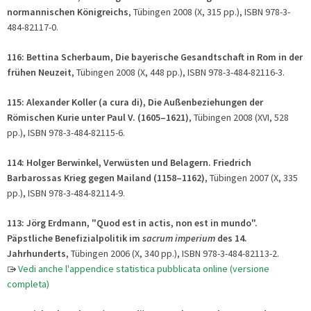
normannischen Königreichs
, Tübingen 2008 (X, 315 pp.), ISBN 978-3-
484-82117-0.
116: Bettina Scherbaum, Die bayerische Gesandtschaft in Rom in der
frühen Neuzeit
, Tübingen 2008 (X, 448 pp.), ISBN 978-3-484-82116-3.
115: Alexander Koller (a cura di), Die Außenbeziehungen der
Römischen Kurie unter Paul V. (1605–1621)
, Tübingen 2008 (XVI, 528
pp.), ISBN 978-3-484-82115-6.
114: Holger Berwinkel, Verwüsten und Belagern. Friedrich
Barbarossas Krieg gegen Mailand (1158–1162)
, Tübingen 2007 (X, 335
pp.), ISBN 978-3-484-82114-9.
113: Jörg Erdmann, "Quod est in actis, non est in mundo".
Päpstliche Benefizialpolitik im
sacrum imperium
des 14.
Jahrhunderts
, Tübingen 2006 (X, 340 pp.), ISBN 978-3-484-82113-2.
Vedi anche l'appendice statistica pubblicata online (versione
completa)