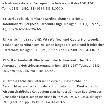
– Traduzione italiana:
L'occupazione tedesca in Italia 1943-1945
,
Torino 1993, ²1996, ISBN 978-8-833-91000-0.
74: Markus Völkel, Römische Kardinalshaushalte des 17.
Jahrhunderts. Borghese-Barberini-Chigi
, Tübingen 1993 (X, 509 pp.,
ill.), ISBN 978-3-484-82074-6.
73: Karl Schmid (
a cura di
), Vita Walfredi und Kloster Monteverdi.
Toskanisches Mönchtum zwischen langobardischer und fränkischer
Herrschaft
, Tübingen 1991 (XVII, 239 pp. con ill.), ISBN 978-3-484-82073-9.
72: Volker Reinhardt, Überleben in der frühneuzeitlichen Stadt.
Annona und Getreideversorgung in Rom 1563–1797
, Tübingen 1991
(XXII, 570 pp.), ISBN 978-3-484-82072-2.
71: Arnold Esch/Jens Petersen (
a cura di
), Geschichte und
Geschichtswissenschaft in der Kultur Italiens und Deutschlands.
Wissenschaftliches Kolloquium zum hundertjährigen Bestehen des
Deutschen Historischen Instituts in Rom 24.–25. Mai 1988
, Tübingen
1989 (4 fol., 275 pp.), ISBN 978-3-484-82071-5.