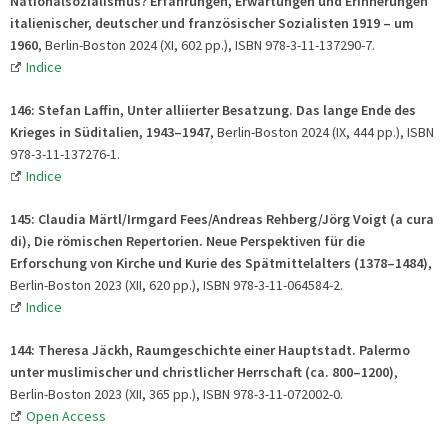
Nationalsozialismus? Erfahrungen, Erwartungen und Erinnerungen
italienischer, deutscher und französischer Sozialisten 1919 – um
1960
, Berlin-Boston 2024 (XI, 602 pp.), ISBN 978-3-11-137290-7.
Indice
146: Stefan Laffin, Unter alliierter Besatzung. Das lange Ende des
Krieges in Süditalien, 1943–1947
, Berlin-Boston 2024 (IX, 444 pp.), ISBN
978-3-11-137276-1.
Indice
145: Claudia Märtl/Irmgard Fees/Andreas Rehberg/Jörg Voigt (a cura
di), Die römischen Repertorien. Neue Perspektiven für die
Erforschung von Kirche und Kurie des Spätmittelalters (1378–1484)
,
Berlin-Boston 2023 (XII, 620 pp.), ISBN 978-3-11-064584-2.
Indice
144: Theresa Jäckh,
Raumgeschichte einer Hauptstadt. Palermo
unter muslimischer und christlicher Herrschaft (ca. 800–1200)
,
Berlin-Boston 2023 (XII, 365 pp.), ISBN 978-3-11-072002-0.
Open Access