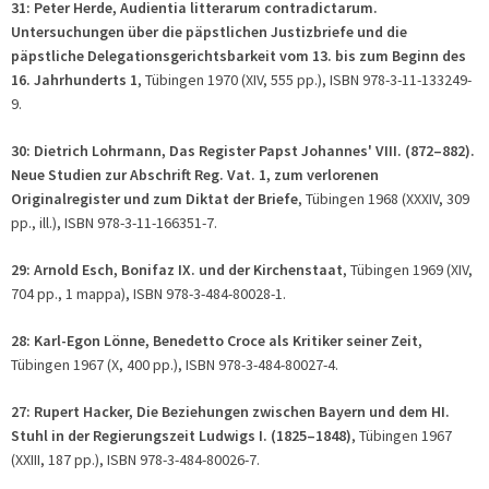
31: Peter Herde, Audientia litterarum contradictarum.
Untersuchungen über die päpstlichen Justizbriefe und die
päpstliche Delegationsgerichtsbarkeit vom 13. bis zum Beginn des
16. Jahrhunderts 1
, Tübingen 1970 (XIV, 555 pp.), ISBN 978-3-11-133249-
9.
30: Dietrich Lohrmann, Das Register Papst Johannes' VIII. (872–882).
Neue Studien zur Abschrift Reg. Vat. 1, zum verlorenen
Originalregister und zum Diktat der Briefe
, Tübingen 1968 (XXXIV, 309
pp., ill.), ISBN 978-3-11-166351-7.
29: Arnold Esch, Bonifaz IX. und der Kirchenstaat
, Tübingen 1969 (XIV,
704 pp., 1 mappa), ISBN 978-3-484-80028-1.
28: Karl-Egon Lönne, Benedetto Croce als Kritiker seiner Zeit
,
Tübingen 1967 (X, 400 pp.), ISBN 978-3-484-80027-4.
27: Rupert Hacker, Die Beziehungen zwischen Bayern und dem HI.
Stuhl in der Regierungszeit Ludwigs I. (1825–1848)
, Tübingen 1967
(XXIII, 187 pp.), ISBN 978-3-484-80026-7.