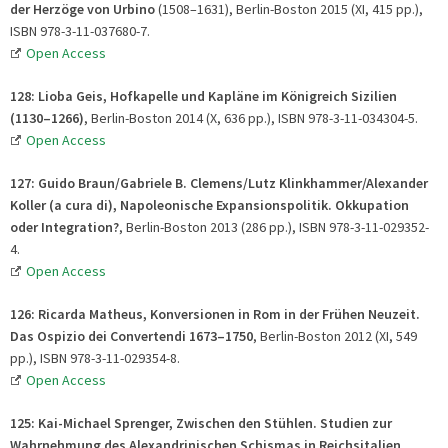
der Herzöge von Urbino
(1508–1631), Berlin-Boston 2015 (XI, 415 pp.),
ISBN 978-3-11-037680-7.
Open Access
128: Lioba Geis, Hofkapelle und Kapläne im Königreich Sizilien
(1130–1266)
, Berlin-Boston 2014 (X, 636 pp.), ISBN 978-3-11-034304-5.
Open Access
127: Guido Braun/Gabriele B. Clemens/Lutz Klinkhammer/Alexander
Koller (a cura di), Napoleonische Expansionspolitik. Okkupation
oder Integration?
, Berlin-Boston 2013 (286 pp.), ISBN 978-3-11-029352-
4.
Open Access
126: Ricarda Matheus, Konversionen in Rom in der Frühen Neuzeit.
Das Ospizio dei Convertendi 1673–1750
, Berlin-Boston 2012 (XI, 549
pp.), ISBN 978-3-11-029354-8.
Open Access
125: Kai-Michael Sprenger, Zwischen den Stühlen. Studien zur
Wahrnehmung des Alexandrinischen Schismas in Reichsitalien