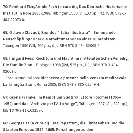
70: Reinhard Elze/Arnold Esch (
a cura di
), Das Deutsche Historische
Institut in Rom 1888-1988
, Tübingen 1990 (VI, 293 pp., ill.), ISBN 978-3-
484-82070-8.
69: Ottavio Clavuot, Biondos "Italia Illustrata" - Summa oder
Neuschöpfung? Über die Arbeitsmethoden eines Humanisten
,
Tübingen 1990 (VIII, 406 pp., ill.), ISBN 978-3-484-82069-2.
68: Irmgard Fees, Reichtum und Macht im mittelalterlichen Venedig.
Die Familie Ziani
, Tübingen 1988 (XVI, 525 pp., ill.), ISBN 978-3-484-
82068-5.
– Traduzione italiana:
Ricchezza e potenza nella Venezia medioevale.
La famiglia Ziani
, Roma 2005, ISBN 978-8-885-01549-4.
67: Gisela Framke, Im Kampf um Südtirol. Ettore Tolomei (1865–
1952) und das "Archivio per l'Alto Adige"
, Tübingen 1987 (VIII, 328 pp.),
ISBN 978-3-11-163257-5.
66: Georg Lutz (a cura di), Das Papsttum, die Christenheit und die
Staaten Europas 1592–1605. Forschungen zu den