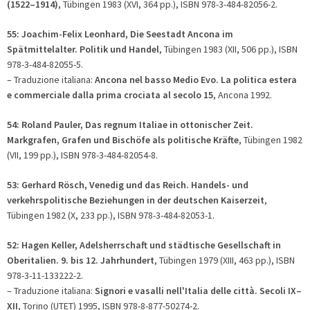
(1522–1914)
, Tübingen 1983 (XVI, 364 pp.), ISBN 978-3-484-82056-2.
55: Joachim-Felix Leonhard, Die Seestadt Ancona im
Spätmittelalter. Politik und Handel
, Tübingen 1983 (XII, 506 pp.), ISBN
978-3-484-82055-5.
– Traduzione italiana:
Ancona nel basso Medio Evo. La politica estera
e commerciale dalla prima crociata al secolo 15
, Ancona 1992.
54: Roland Pauler, Das regnum Italiae in ottonischer Zeit.
Markgrafen, Grafen und Bischöfe als politische Kräfte
, Tübingen 1982
(VII, 199 pp.), ISBN 978-3-484-82054-8.
53: Gerhard Rösch, Venedig und das Reich. Handels- und
verkehrspolitische Beziehungen in der deutschen Kaiserzeit
,
Tübingen 1982 (X, 233 pp.), ISBN 978-3-484-82053-1.
52: Hagen Keller, Adelsherrschaft und städtische Gesellschaft in
Oberitalien. 9. bis 12. Jahrhundert
, Tübingen 1979 (XIII, 463 pp.), ISBN
978-3-11-133222-2.
– Traduzione italiana:
Signori e vasalli nell'Italia delle città. Secoli IX–
XII
, Torino (UTET) 1995, ISBN 978-8-877-50274-2.