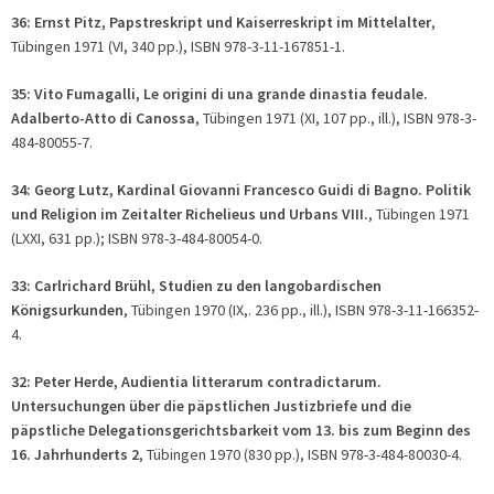
36: Ernst Pitz, Papstreskript und Kaiserreskript im Mittelalter
,
Tübingen 1971 (VI, 340 pp.), ISBN 978-3-11-167851-1.
35: Vito Fumagalli, Le origini di una grande dinastia feudale.
Adalberto-Atto di Canossa
, Tübingen 1971 (XI, 107 pp., ill.), ISBN 978-3-
484-80055-7.
34: Georg Lutz, Kardinal Giovanni Francesco Guidi di Bagno. Politik
und Religion im Zeitalter Richelieus und Urbans VIII.
, Tübingen 1971
(LXXI, 631 pp.); ISBN 978-3-484-80054-0.
33: Carlrichard Brühl, Studien zu den langobardischen
Königsurkunden
, Tübingen 1970 (IX,. 236 pp., ill.), ISBN 978-3-11-166352-
4.
32: Peter Herde, Audientia litterarum contradictarum.
Untersuchungen über die päpstlichen Justizbriefe und die
päpstliche Delegationsgerichtsbarkeit vom 13. bis zum Beginn des
16. Jahrhunderts 2
, Tübingen 1970 (830 pp.), ISBN 978-3-484-80030-4.