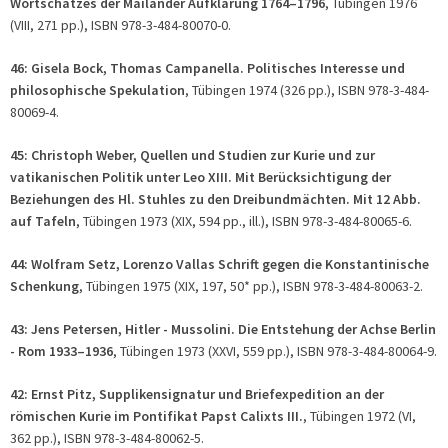
Wortschatzes der Mailänder Aufklärung 1764–1796
, Tübingen 1976
(VIII, 271 pp.), ISBN 978-3-484-80070-0.
46: Gisela Bock, Thomas Campanella. Politisches Interesse und
philosophische Spekulation
, Tübingen 1974 (326 pp.), ISBN 978-3-484-
80069-4.
45: Christoph Weber, Quellen und Studien zur Kurie und zur
vatikanischen Politik unter Leo XIII. Mit Berücksichtigung der
Beziehungen des Hl. Stuhles zu den Dreibundmächten.
Mit 12 Abb.
auf Tafeln
, Tübingen 1973 (XIX, 594 pp., ill.), ISBN 978-3-484-80065-6.
44: Wolfram Setz, Lorenzo Vallas Schrift gegen die Konstantinische
Schenkung
, Tübingen 1975 (XIX, 197, 50* pp.), ISBN 978-3-484-80063-2.
43: Jens Petersen, Hitler - Mussolini. Die Entstehung der Achse Berlin
- Rom 1933–1936
, Tübingen 1973 (XXVI, 559 pp.), ISBN 978-3-484-80064-9.
42: Ernst Pitz, Supplikensignatur und Briefexpedition an der
römischen Kurie im Pontifikat Papst Calixts III.
, Tübingen 1972 (VI,
362 pp.), ISBN 978-3-484-80062-5.