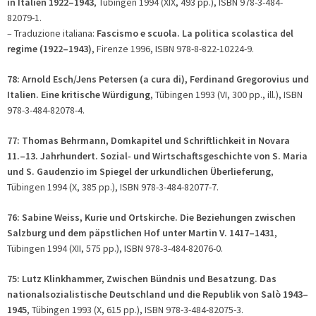
in Italien 1922–1943
, Tübingen 1994 (XIX, 493 pp.), ISBN 978-3-484-
82079-1.
– Traduzione italiana:
Fascismo e scuola. La politica scolastica del
regime (1922–1943)
, Firenze 1996, ISBN 978-8-822-10224-9.
78: Arnold Esch/Jens Petersen (
a cura di
), Ferdinand Gregorovius und
Italien. Eine kritische Würdigung
, Tübingen 1993 (VI, 300 pp., ill.), ISBN
978-3-484-82078-4.
77: Thomas Behrmann, Domkapitel und Schriftlichkeit in Novara
11.–13. Jahrhundert. Sozial- und Wirtschaftsgeschichte von S. Maria
und S. Gaudenzio im Spiegel der urkundlichen Überlieferung
,
Tübingen 1994 (X, 385 pp.), ISBN 978-3-484-82077-7.
76: Sabine Weiss, Kurie und Ortskirche. Die Beziehungen zwischen
Salzburg und dem päpstlichen Hof unter Martin V. 1417–1431
,
Tübingen 1994 (XII, 575 pp.), ISBN 978-3-484-82076-0.
75: Lutz Klinkhammer, Zwischen Bündnis und Besatzung. Das
nationalsozialistische Deutschland und die Republik von Salò 1943–
1945
, Tübingen 1993 (X, 615 pp.), ISBN 978-3-484-82075-3.