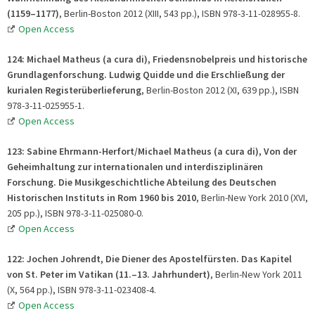
(1159–1177)
, Berlin-Boston 2012 (XIII, 543 pp.), ISBN 978-3-11-028955-8.
Open Access
124: Michael Matheus (a cura di), Friedensnobelpreis und historische
Grundlagenforschung. Ludwig Quidde und die Erschließung der
kurialen Registerüberlieferung
, Berlin-Boston 2012 (XI, 639 pp.), ISBN
978-3-11-025955-1.
Open Access
123:
Sabine Ehrmann-Herfort/
Michael Matheus (a cura di), Von der
Geheimhaltung zur internationalen und interdisziplinären
Forschung. Die Musikgeschichtliche Abteilung des Deutschen
Historischen Instituts in Rom 1960 bis 2010
, Berlin-New York 2010 (XVI,
205 pp.), ISBN 978-3-11-025080-0.
Open Access
122: Jochen Johrendt, Die Diener des Apostelfürsten. Das Kapitel
von St. Peter im Vatikan (11.–13. Jahrhundert)
, Berlin-New York 2011
(X, 564 pp.), ISBN 978-3-11-023408-4.
Open Access