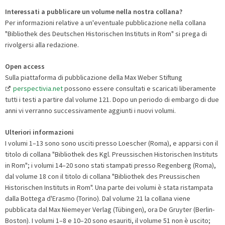
Interessati a pubblicare un volume nella nostra collana?
Per informazioni relative a un'eventuale pubblicazione nella collana
"Bibliothek des Deutschen Historischen Instituts in Rom" si prega di
rivolgersi alla redazione.
Open access
Sulla piattaforma di pubblicazione della Max Weber Stiftung
perspectivia.net
possono essere consultati e scaricati liberamente
tutti i testi a partire dal volume 121. Dopo un periodo di embargo di due
anni vi verranno successivamente aggiunti i nuovi volumi.
Ulteriori informazioni
I volumi 1–13 sono sono usciti presso Loescher (Roma), e apparsi con il
titolo di collana "Bibliothek des Kgl. Preussischen Historischen Instituts
in Rom"; i volumi 14–20 sono stati stampati presso Regenberg (Roma),
dal volume 18 con il titolo di collana "Bibliothek des Preussischen
Historischen Instituts in Rom". Una parte dei volumi è stata ristampata
dalla Bottega d'Erasmo (Torino). Dal volume 21 la collana viene
pubblicata dal Max Niemeyer Verlag (Tübingen), ora De Gruyter (Berlin-
Boston). I volumi 1–8 e 10–20 sono esauriti, il volume 51 non è uscito;