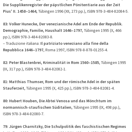
Die Supplikenregister der päpstlichen Pönitentiarie aus der Zeit
Pius' II. 1458–1464
, Tübingen 1996 (XII, 273 pp.), ISBN 978-3-484-82084-5.
83: Volker Hunecke, Der venezianische Adel am Ende der Republik.
Demographie, Familie, Haushalt 1646–1797
, Tübingen 1995 (X, 466
pp.), ISBN 978-3-484-82083-8.
– Traduzione italiana:
Il patriziato veneziano alla fine della
Repubblica 1646–1797
, Roma 1997, ISBN 978-8-878-01255-4.
82: Peter Blastenbrei, Kriminalität in Rom 1560–1585
, Tübingen 1995
(IX, 317 pp.), ISBN 978-3-484-82082-1.
81: Matthias Thumser, Rom und der römische Adel in der späten
Stauferzeit,
Tübingen 1995 (X, 425 pp.), ISBN 978-3-484-82081-4.
80: Hubert Houben, Die Abtei Venosa und das Mönchtum im
normannisch-staufischen Süditalien
, Tübingen 1995 (IX, 498 pp.),
ISBN 978-3-484-82080-7.
79: Jürgen Charnitzky, Die Schulpolitik des faschistischen Regimes