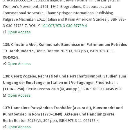
Women's Movement, 1861–1945. Biographies, Discourses, and
Transnational Networks, Cham: Springer International Publishing.
Palgrave Macmillan 2022 (Italian and Italian American Studies), ISBN 978-
3-030-97788-7, DOI:
10.1007/978-3-030-97789-4
.
Open Access
139: Christina Abel, Kommunale Bündnisse im Patrimonium Petri des
13. Jahrhunderts
, Berlin-Boston 2019 (X, 587 pp.), ISBN 978-3-11-
064582-8.
Open Access
138: Georg Vogeler,
Rechtstitel und Herrschaftssymbol.
Studien zum
Umgang der Empfänger
in Italien mit Verfügungen
Friedrichs II.
(1194
–1250)
, Berlin-Boston 2019 (XI, 486 pp.), ISBN 978-3-11-064539-2.
Open Access
137: Hannelore Putz/Andrea Fronhöfer (a cura di), Kunstmarkt und
Kunstbetrieb in Rom (1770
–1840). Akteure und Handlungsorte
,
Berlin-Boston 2019 (VII, 304 pp.), ISBN 978-3-11-062188-4.
Open Access