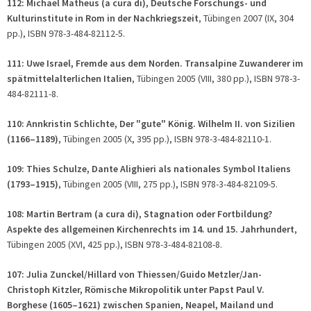
112: Michael Matheus (
a cura di
), Deutsche Forschungs- und
Kulturinstitute in Rom in der Nachkriegszeit
, Tübingen 2007 (IX, 304
pp.), ISBN 978-3-484-82112-5.
111: Uwe Israel, Fremde aus dem Norden. Transalpine Zuwanderer im
spätmittelalterlichen Italien
, Tübingen 2005 (VIII, 380 pp.), ISBN 978-3-
484-82111-8.
110: Annkristin Schlichte, Der "gute" König. Wilhelm II. von Sizilien
(1166–1189)
, Tübingen 2005 (X, 395 pp.), ISBN 978-3-484-82110-1.
109: Thies Schulze, Dante Alighieri als nationales Symbol Italiens
(1793–1915)
, Tübingen 2005 (VIII, 275 pp.), ISBN 978-3-484-82109-5.
108: Martin Bertram (
a cura di
), Stagnation oder Fortbildung?
Aspekte des allgemeinen Kirchenrechts im 14. und 15. Jahrhundert
,
Tübingen 2005 (XVI, 425 pp.), ISBN 978-3-484-82108-8.
107: Julia Zunckel/Hillard von Thiessen/Guido Metzler/Jan-
Christoph Kitzler, Römische Mikropolitik unter Papst Paul V.
Borghese (1605–1621) zwischen Spanien, Neapel, Mailand und