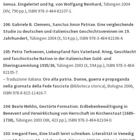
Genua. Eingeleitet und hg. von Wolfgang Reinhard
, Tübingen 2004
(XIV, 790 pp.), ISBN 978-3-484-82107-1.
106: Gabriele B. Clemens, Sanctus Amor Patriae. Eine vergleichende
Studie zu deutschen und italienischen Geschichtsvereinen im 19.
Jahrhundert
, Tübingen 2004 (X, 514 pp.), ISBN 978-3-484-82106-4.
105: Petra Terhoeven, Liebespfand fürs Vaterland. Krieg, Geschlecht
und faschistische Nation in der italienischen Gold- und
Eheringsammlung 1935/36
, Tübingen 2003 (X, 594 pp.), ISBN 978-3-484-
82105-7.
– Traduzione italiana:
Oro alla patria. Donne, guerra e propaganda
nella giornata della Fede fascista
(Biblioteca storica), Bologna 2006,
ISBN 978-8-815-11416-7.
104: Beate Mehlin, Gestörte Formation. Erdbebenbewältigung in
Benevent und Verwirklichung von Herrschaft im Kirchenstaat (1680–
1730)
, Tübingen 2003 (XIII, 423 pp.), ISBN 978-3-484-82104-0.
103: Irmgard Fees, Eine Stadt lernt schreiben. Literalität in Venedig