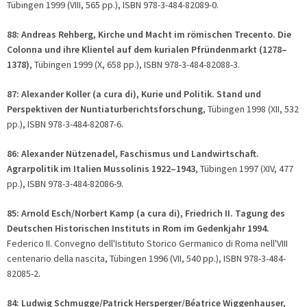
Tübingen 1999 (VIII, 565 pp.), ISBN 978-3-484-82089-0.
88: Andreas Rehberg, Kirche und Macht im römischen Trecento. Die
Colonna und ihre Klientel auf dem kurialen Pfründenmarkt (1278–
1378)
, Tübingen 1999 (X, 658 pp.), ISBN 978-3-484-82088-3.
87: Alexander Koller (
a cura di
), Kurie und Politik. Stand und
Perspektiven der Nuntiaturberichtsforschung
, Tübingen 1998 (XII, 532
pp.), ISBN 978-3-484-82087-6.
86: Alexander Nützenadel, Faschismus und Landwirtschaft.
Agrarpolitik im Italien Mussolinis 1922–1943
, Tübingen 1997 (XIV, 477
pp.), ISBN 978-3-484-82086-9.
85: Arnold Esch/Norbert Kamp (
a cura di
), Friedrich II. Tagung des
Deutschen Historischen Instituts in Rom im Gedenkjahr 1994.
Federico II. Convegno dell'Istituto Storico Germanico di Roma nell'VIII
centenario della nascita, Tübingen 1996 (VII, 540 pp.), ISBN 978-3-484-
82085-2.
84: Ludwig Schmugge/Patrick Hersperger/Béatrice Wiggenhauser,