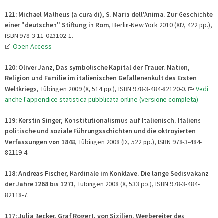
121: Michael Matheus (a cura di), S. Maria dell'Anima. Zur Geschichte
einer "deutschen" Stiftung in Rom
, Berlin-New York 2010 (XIV, 422 pp.),
ISBN 978-3-11-023102-1.
Open Access
120: Oliver Janz, Das symbolische Kapital der Trauer. Nation,
Religion und Familie im italienischen Gefallenenkult des Ersten
Weltkriegs
, Tübingen 2009 (X, 514 pp.), ISBN 978-3-484-82120-0.
Vedi
anche l'appendice statistica pubblicata online (versione completa)
119: Kerstin Singer, Konstitutionalismus auf Italienisch. Italiens
politische und soziale Führungsschichten und die oktroyierten
Verfassungen von 1848
, Tübingen 2008 (IX, 522 pp.), ISBN 978-3-484-
82119-4.
118: Andreas Fischer, Kardinäle im Konklave. Die lange Sedisvakanz
der Jahre 1268 bis 1271
, Tübingen 2008 (X, 533 pp.), ISBN 978-3-484-
82118-7.
117: Julia Becker, Graf Roger I. von Sizilien. Wegbereiter des