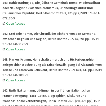
143: Hahle Badrnejad, Die jüdische Gemeinde Roms: Wiederaufbau
oder Neubeginn? Zwischen Zionismus, Erinnerungskultur und
italienischer Republik
, Berlin-Boston 2023 (X, 425 pp.), ISBN 978-3-11-
077130-5.
Open Access
142: Stefanie Hamm, Die Chronik des Richard von San Germano.
Zwischen Regnum und Region
, Berlin-Boston 2022 (X, 691 pp.), ISBN
978-3-11-077129-9.
Open Access
141: Markus Krumm, Herrschaftsumbruch und Historiographie.
Zeitgeschichtsschreibung als Krisenbewältigung bei Alexander von
Telese und Falco von Benevent
, Berlin-Boston 2021 (XIII, 447 pp.), ISBN
978-3-11-072001-3.
Open Access
140: Ruth Nattermann, Jüdinnen in der frühen italienischen
Frauenbewegung (1861–1945). Biographien, Diskurse und
transnationale Vernetzungen
, Berlin-Boston 2020 (VIII, 326 pp.), ISBN
978-3-11-069328-7.
Edizione inglese
: Jewish Women in the Early Italian