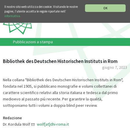
SEZIONE STORIA DELLA MUSICA
DEUTSCH
ENGLISH
Il nostro sito web utilizza dei cookie. Visitando le nostre
OK
pagine, l’utente accetta le regole riportate nell’
informativa.
Pubblicazioni a stampa
Bibliothek des Deutschen Historischen Instituts in Rom
giugno 7, 2023
Nella collana "Bibliothek des Deutschen Historischen Instituts in Rom",
fondata nel 1905, si pubblicano monografie e volumi collettanei di
carattere scientifico relativi alla storia italiana e tedesca dal primo
medioevo al passato più recente. Per garantire la qualità,
sottoponiamo tutti i volumi a doppia blind peer review.
Redazione
Dr. Kordula Wolf
wolf[at]dhi-roma.it