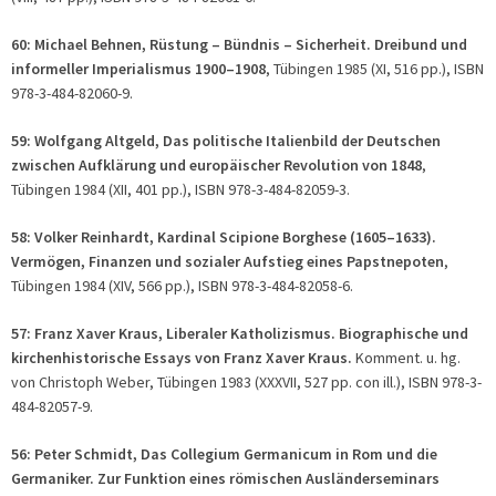
60: Michael Behnen, Rüstung – Bündnis – Sicherheit. Dreibund und
informeller Imperialismus 1900–1908
, Tübingen 1985 (XI, 516 pp.), ISBN
978-3-484-82060-9.
59: Wolfgang Altgeld, Das politische Italienbild der Deutschen
zwischen Aufklärung und europäischer Revolution von 1848
,
Tübingen 1984 (XII, 401 pp.), ISBN 978-3-484-82059-3.
58: Volker Reinhardt, Kardinal Scipione Borghese (1605–1633).
Vermögen, Finanzen und sozialer Aufstieg eines Papstnepoten
,
Tübingen 1984 (XIV, 566 pp.), ISBN 978-3-484-82058-6.
57: Franz Xaver Kraus, Liberaler Katholizismus. Biographische und
kirchenhistorische Essays von Franz Xaver Kraus.
Komment. u. hg.
von Christoph Weber, Tübingen 1983 (XXXVII, 527 pp. con ill.), ISBN 978-3-
484-82057-9.
56: Peter Schmidt, Das Collegium Germanicum in Rom und die
Germaniker. Zur Funktion eines römischen Ausländerseminars