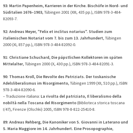
93: Martin Papenheim, Karrieren in der Kirche. Bischöfe in Nord- und
Süditalien 1676–1903
, Tübingen 2001 (XIII, 435 pp.), ISBN 978-3-484-
82093-7.
92: Andreas Meyer, "Felix et inclitus notarius". Studien zum
italienischen Notariat vom 7. bis zum 13. Jahrhundert
, Tübingen
2000 (XI, 857 pp.), ISBN 978-3-484-82092-0.
91: Christiane Schuchard, Die päpstlichen Kollektoren im späten
Mittelalter
,
Tübingen 2000 (X, 430 pp.), ISBN 978-3-484-82091-3.
90: Thomas Kroll, Die Revolte des Patriziats. Der toskanische
Adelsliberalismus im Risorgimento
, Tübingen 1999 (XII, 510 pp.), ISBN
978-3-484-82090-6.
– Traduzione italiana:
La rivolta del patriziato, Il liberalismo della
nobiltà nella Toscana del Risorgimento
(Biblioteca storica toscana
I/47), Firenze (Olschki) 2005, ISBN 978-8-822-25410-8.
89: Andreas Rehberg, Die Kanoniker von S. Giovanni in Laterano und
S. Maria Maggiore im 14. Jahrhundert. Eine Prosopographie
,