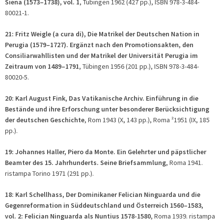
Siena (1573–1738), vol. 1
, Tübingen 1962 (427 pp.), ISBN 978-3-484-
80021-1.
21: Fritz Weigle (
a cura di
), Die Matrikel der Deutschen Nation in
Perugia (1579–1727). Ergänzt nach den Promotionsakten, den
Consiliarwahllisten und der Matrikel der Universität Perugia im
Zeitraum von 1489–1791
, Tübingen 1956 (201 pp.), ISBN 978-3-484-
80020-5.
20: Karl August Fink, Das Vatikanische Archiv. Einführung in die
Bestände und ihre Erforschung unter besonderer Berücksichtigung
der deutschen Geschichte
, Rom 1943 (X, 143 pp.), Roma ²1951 (IX, 185
pp.).
19: Johannes Haller, Piero da Monte. Ein Gelehrter und päpstlicher
Beamter des 15. Jahrhunderts. Seine Briefsammlung
, Roma 1941.
ristampa Torino 1971 (291 pp.).
18: Karl Schellhass, Der Dominikaner Felician Ninguarda und die
Gegenreformation in Süddeutschland und Österreich 1560–1583,
vol. 2: Felician Ninguarda als Nuntius 1578-1580
, Roma 1939. ristampa