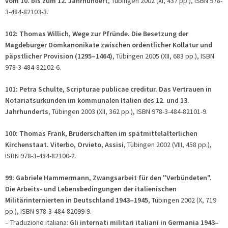
vom 10. bis zum 12. Jahrhundert
, Tübingen 2002 (XI, 437 pp.), ISBN 978-
3-484-82103-3.
102: Thomas Willich, Wege zur Pfründe. Die Besetzung der
Magdeburger Domkanonikate zwischen ordentlicher Kollatur und
päpstlicher Provision (1295–1464)
, Tübingen 2005 (XII, 683 pp.), ISBN
978-3-484-82102-6.
101: Petra Schulte, Scripturae publicae creditur. Das Vertrauen in
Notariatsurkunden im kommunalen Italien des 12. und 13.
Jahrhunderts
, Tübingen 2003 (XII, 362 pp.), ISBN 978-3-484-82101-9.
100: Thomas Frank, Bruderschaften im spätmittelalterlichen
Kirchenstaat. Viterbo, Orvieto, Assisi
, Tübingen 2002 (VIII, 458 pp.),
ISBN 978-3-484-82100-2.
99: Gabriele Hammermann, Zwangsarbeit für den "Verbündeten".
Die Arbeits- und Lebensbedingungen der italienischen
Militärinternierten in Deutschland 1943–1945
, Tübingen 2002 (X, 719
pp.), ISBN 978-3-484-82099-9.
– Traduzione italiana:
Gli internati militari italiani in Germania 1943–