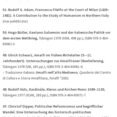
51: Rudolf G. Adam, Francesco Filelfo at the Court of Milan (1439–
1481). A Contribution to the Study of Humanism in Northern Italy
(mai pubblicato).
50: Hugo Bütler, Gaetano Salvemini und die italienische Politik vor
dem ersten Weltkrieg
, Tübingen 1978 (XXIII, 498 pp.), ISBN 978-3-484-
80082-3.
49: Ulrich Schwarz, Amalfi im frühen Mittelalter (9.–11.
Jahrhundert). Untersuchungen zur Amalfitaner Überlieferung
,
Tübingen 1978 (VIII, 285 pp.), ISBN 978-3-484-80081-6.
– Traduzione italiana:
Amalfi nell'alto Medioevo
, Quaderni del Centro
di Cultura e Storia Amalfitana, Amalfi ³2002.
48: Rudolf Hüls, Kardinäle, Klerus und Kirchen Roms 1049–1130
,
Tübingen 1977 (XLVIII, 289 pp.), ISBN 978-3-484-80071-7.
47: Christof Dipper, Politischer Reformismus und begrifflicher
Wandel. Eine Untersuchung des historisch-politischen