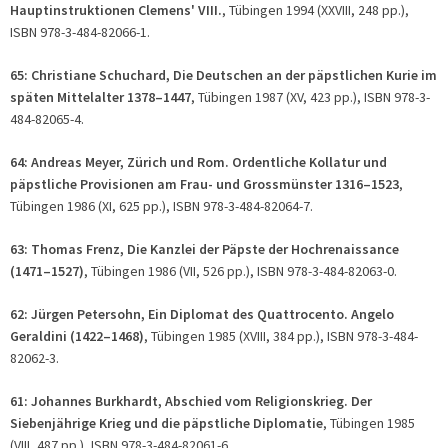
Hauptinstruktionen Clemens' VIII.
, Tübingen 1994 (XXVIII, 248 pp.),
ISBN 978-3-484-82066-1.
65: Christiane Schuchard, Die Deutschen an der päpstlichen Kurie im
späten Mittelalter 1378–1447
, Tübingen 1987 (XV, 423 pp.), ISBN 978-3-
484-82065-4.
64: Andreas Meyer, Zürich und Rom. Ordentliche Kollatur und
päpstliche Provisionen am Frau- und Grossmünster 1316–1523
,
Tübingen 1986 (XI, 625 pp.), ISBN 978-3-484-82064-7.
63: Thomas Frenz, Die Kanzlei der Päpste der Hochrenaissance
(1471–1527)
, Tübingen 1986 (VII, 526 pp.), ISBN 978-3-484-82063-0.
62: Jürgen Petersohn, Ein Diplomat des Quattrocento. Angelo
Geraldini (1422–1468)
, Tübingen 1985 (XVIII, 384 pp.), ISBN 978-3-484-
82062-3.
61: Johannes Burkhardt, Abschied vom Religionskrieg. Der
Siebenjährige Krieg und die päpstliche Diplomatie
, Tübingen 1985
(VIII, 487 pp.), ISBN 978-3-484-82061-6.