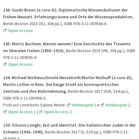
136: Guido Braun (a cura di), Diplomatische Wissenskulturen der
Frühen Neuzeit. Erfahrungsräume und Orte der Wissensproduktion
,
Berlin-Boston 2018 (XLI, 306 pp.), ISBN 978-3-11-059566-6.
Open Access
135: Moritz Buchner, Warum weinen? Eine Geschichte des Trauerns
im liberalen Italien (1850–1915)
, Berlin-Boston 2018 (VIII, 358 pp.), ISBN
978-3-11-059565-9.
Open Access
134: Michael Matheus/Arnold Nesselrath/Martin Wallraff (a cura di),
Martin Luther in Rom.
Die Ewige Stadt als kosmopolitisches
Zentrum und ihre Wahrnehmung
, Berlin-Boston 2017 (XVII, 534 pp.),
ISBN 978-3-11-030906-5.
Podcast contributo Sabine Meine:
Hörbeispiel 1
e
Hörbeispiel 2
.
Open Access 1
|
Open Access 2
133: Silvano Longhi, Exil und Identität. Die italienischen Juden in der
Schweiz
(1943–1945)
, Berlin-Boston 2017 (X, 530 pp.), ISBN 978-3-11-
054088-8.