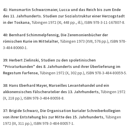
41: Hansmartin Schwarzmaier, Lucca und das Reich bis zum Ende
des 11. Jahrhunderts. Studien zur Sozialstruktur einer Herzogstadt
in der Toskana
, Tübingen 1972 (XI, 448 pp., ill.), ISBN 978-3-11-167807-8.
40: Bernhard Schimmelpfennig, Die Zeremonienbücher der
römischen Kurie im Mittelalter
, Tübingen 1973 (XVII, 576 pp.), ISBN 978-
3-484-80060-1.
39: Herbert Zielinski, Studien zu den spoletinischen
"Privaturkunden" des 8. Jahrhunderts und ihrer Überlieferung im
Regestum Farfense
, Tübingen 1972 (X, 302 pp.), ISBN 978-3-484-80059-5.
38: Hans Eberhard Mayer, Marseilles Levantehandel und ein
akkonensisches Fälscheratelier des 13. Jahrhunderts
, Tübingen 1972
(X, 218 pp.), ISBN 978-3-484-80058-8.
37: Brigide Schwarz, Die Organisation kurialer Schreiberkollegien
von ihrer Entstehung bis zur Mitte des 15. Jahrhunderts
, Tübingen
1972 (IX, 311 pp.), ISBN 978-3-484-80057-1.