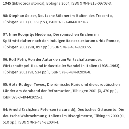
1945
(Biblioteca storica), Bologna 2004, ISBN 978-8-815-09703-3.
98: Stephan Selzer, Deutsche Söldner im Italien des Trecento
,
Tübingen 2001 (X, 563 pp.), ISBN 978-3-484-82098-2.
97: Nine Robijntje Miedema, Die römischen Kirchen im
Spätmittelalter nach den Indulgentiae ecclesiarum urbis Romae
,
Tübingen 2001 (VIII, 897 pp.), ISBN 978-3-484-82097-5.
96: Rolf Petri, Von der Autarkie zum Wirtschaftswunder.
Wirtschaftspolitik und industrieller Wandel in Italien (1935–1963)
,
Tübingen 2001 (VII, 534 pp.), ISBN 978-3-484-82096-8.
95: Götz-Rüdiger Tewes, Die römische Kurie und die europäischen
Länder am Vorabend der Reformation
, Tübingen 2001 (X, 470 pp.),
ISBN 978-3-484-82095-1.
94: Arnold Esch/Jens Petersen (
a cura di)
, Deutsches Ottocento. Die
deutsche Wahrnehmung Italiens im Risorgimento
, Tübingen 2000 (XII,
510 pp.), ISBN 978-3-484-82094-4.