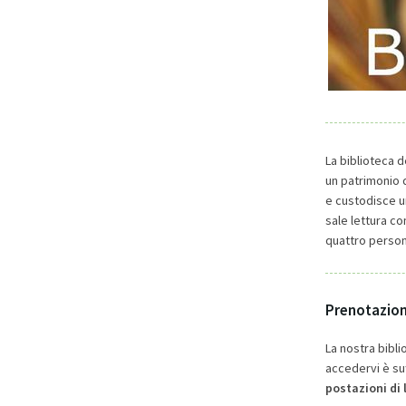
La biblioteca d
un patrimonio d
e custodisce un
sale lettura con
quattro person
Prenotazio
La nostra bibli
accedervi è su
postazioni di 