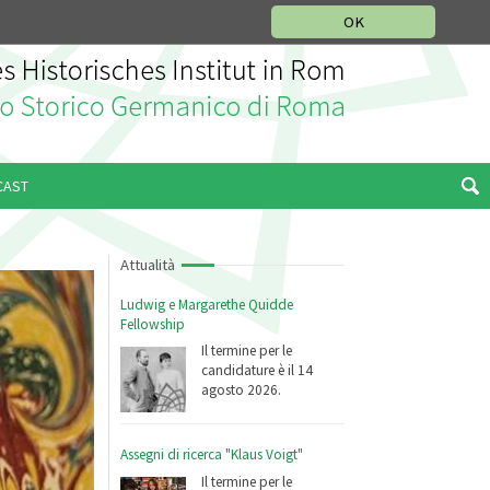
SEZIONE STORIA DELLA MUSICA
DEUTSCH
ENGLISH
OK
CAST
Attualità
Ludwig e Margarethe Quidde
Fellowship
Il termine per le
candidature è il 14
agosto 2026.
Assegni di ricerca "Klaus Voigt"
Il termine per le