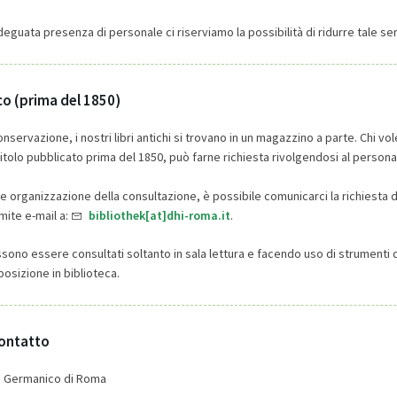
deguata presenza di personale ci riserviamo la possibilità di ridurre tale ser
co (prima del 1850)
onservazione, i nostri libri antichi si trovano in un magazzino a parte. Chi vo
itolo pubblicato prima del 1850, può farne richiesta rivolgendosi al persona
e organizzazione della consultazione, è possibile comunicarci la richiesta d
mite e-mail a:
bibliothek[at]dhi-roma.it
.
ssono essere consultati soltanto in sala lettura e facendo uso di strumenti 
osizione in biblioteca.
contatto
co Germanico di Roma