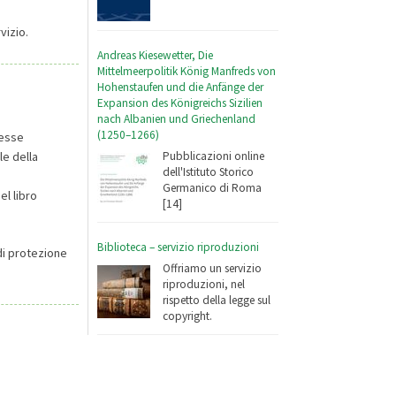
vizio.
Andreas Kiesewetter, Die
Mittelmeerpolitik König Manfreds von
Hohenstaufen und die Anfänge der
Expansion des Königreichs Sizilien
nach Albanien und Griechenland
(1250–1266)
lesse
le della
Pubblicazioni online
dell'Istituto Storico
Germanico di Roma
el libro
[14]
Biblioteca – servizio riproduzioni
di protezione
Offriamo un servizio
riproduzioni, nel
rispetto della legge sul
copyright.