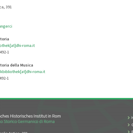
ica, 391
ungerci
toria
iothek[at]dhi-roma.it
492-1
toria della Musica
kbibliothek[at]dhi-roma.it
0492-1