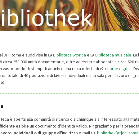
el DHI Roma è suddivisa in
Biblioteca Storica
e
Biblioteca musicale
. La
i circa 258.000 unità documentarie, oltre ad essere abbonata a circa 620 riv
 vasto fondo di stampati antichi e una ricca offerta di
risorse digitali
. Di
 un totale di 40 postazioni di lavoro individuali e una sala per il lavoro di gr
e).
ne
oteca è aperta alla comunità di ricerca o a chiunque sia interessato alla mate
fficiente esibire un documento d'identità valido. Ringraziamo per la prenot
lavoro individuali o di gruppo
all'indirizzo e-mail
bibliothek[at]dhi-roma.