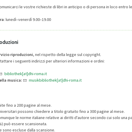
omunicarci le vostre richieste di libri in anticipo o di persona in loco entro l
ra
: lunedì–venerdì 9.00–19.00
roduzioni
rvizio riproduzioni
, nel rispetto della legge sul copyright.
attare i seguenti indirizzi per ulteriori informazioni e ordini:
bibliothek[at]dhi-roma.it
della musica:
musikbibliothek[at]dhi-roma.it
ite fino a 200 pagine al mese.
niversitari possono chiedere a titolo gratuito fino a 300 pagine al mese.
unque le norme italiane relative ai diritti d'autore secondo cui solo una par
5%) può essere scansionata.
re sono escluse dalla scansione.