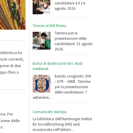
candidature è il 14
agosto 2026.
Tirocini al DHI Roma
Termine per la
presentazione delle
candidature: 31 agosto
2026.
 biblioteca ha
iste correnti,
Borsa di studio post-doc studi
spone di due
medievali
uppo (fino a
Bando congiunto: DHI
– EFR − ISIME. Termine
per la presentazione
delle candidature: 7
settembre...
Comunicato stampa
ria. Per
La biblioteca dell'Hamburger Institut
azione delle
für Sozialforschung (HIS) sarà
it
.
incorporata nell'Istituto...