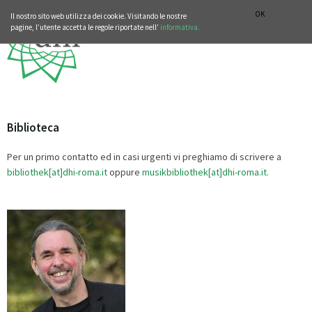
SEZIONE STORIA DELLA MUSICA
DEUTSCH
ENGLISH
OK
Il nostro sito web utilizza dei cookie. Visitando le nostre
pagine, l’utente accetta le regole riportate nell’
informativa.
Biblioteca
Per un primo contatto ed in casi urgenti vi preghiamo di scrivere a
bibliothek[at]dhi-roma.it
oppure
musikbibliothek[at]dhi-roma.it.