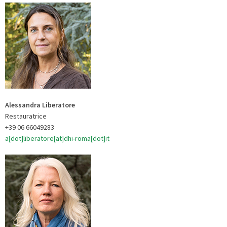
Alessandra Liberatore
Restauratrice
+39 06 66049283
a[dot]liberatore[at]dhi-roma[dot]it