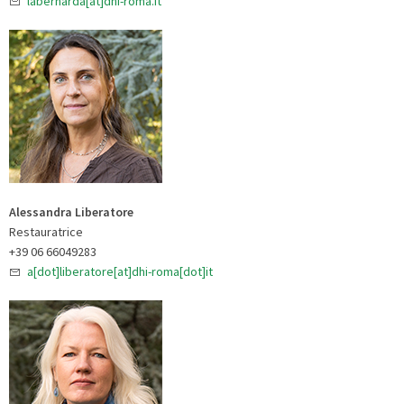
labernarda[at]dhi-roma.it
Alessandra Liberatore
Restauratrice
+39 06 66049283
a[dot]liberatore[at]dhi-roma[dot]it