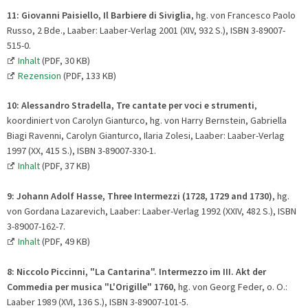
11:
Giovanni Paisiello, Il Barbiere di Siviglia
, hg. von Francesco Paolo
Russo, 2 Bde., Laaber: Laaber-Verlag 2001 (XIV, 932 S.), ISBN 3-89007-
515-0.
Inhalt
(PDF, 30 KB)
Rezension
(PDF, 133 KB)
10:
Alessandro Stradella, Tre cantate per voci e strumenti
,
koordiniert von Carolyn Gianturco, hg. von Harry Bernstein, Gabriella
Biagi Ravenni, Carolyn Gianturco, Ilaria Zolesi, Laaber: Laaber-Verlag
1997 (XX, 415 S.), ISBN 3-89007-330-1.
Inhalt
(PDF, 37 KB)
9:
Johann Adolf Hasse, Three Intermezzi (1728, 1729 and 1730)
, hg.
von Gordana Lazarevich, Laaber: Laaber-Verlag 1992 (XXIV, 482 S.), ISBN
3-89007-162-7.
Inhalt
(PDF, 49 KB)
8:
Niccolo Piccinni, "La Cantarina". Intermezzo im III. Akt der
Commedia per musica "L'Origille" 1760
, hg. von Georg Feder, o. O.:
Laaber 1989 (XVI, 136 S.), ISBN 3-89007-101-5.