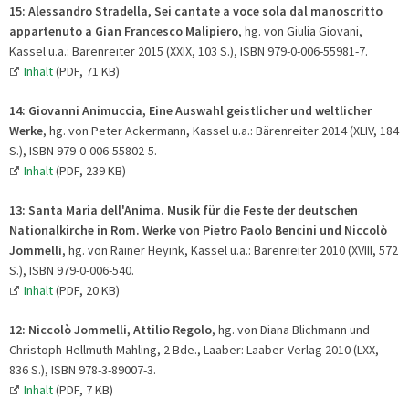
15: Alessandro Stradella, Sei cantate a voce sola dal manoscritto
appartenuto a Gian Francesco Malipiero
, hg. von Giulia Giovani,
Kassel u.a.: Bärenreiter 2015 (XXIX, 103 S.), ISBN 979-0-006-55981-7.
Inhalt
(PDF, 71 KB)
14:
Giovanni Animuccia, Eine Auswahl geistlicher und weltlicher
Werke
, hg. von Peter Ackermann
,
Kassel u.a.: Bärenreiter 2014 (XLIV, 184
S.), ISBN 979-0-006-55802-5.
Inhalt
(PDF, 239 KB)
13
:
Santa Maria dell'Anima. Musik für die Feste der deutschen
Nationalkirche in Rom. Werke von Pietro Paolo Bencini und Niccolò
Jommelli
, hg. von Rainer Heyink, Kassel u.a.: Bärenreiter 2010 (XVIII, 572
S.), ISBN 979-0-006-540.
Inhalt
(PDF, 20 KB)
12:
Niccolò Jommelli, Attilio Regolo
, hg. von Diana Blichmann und
Christoph-Hellmuth Mahling, 2 Bde., Laaber: Laaber-Verlag 2010 (LXX,
836 S.), ISBN 978-3-89007-3.
Inhalt
(PDF, 7 KB)