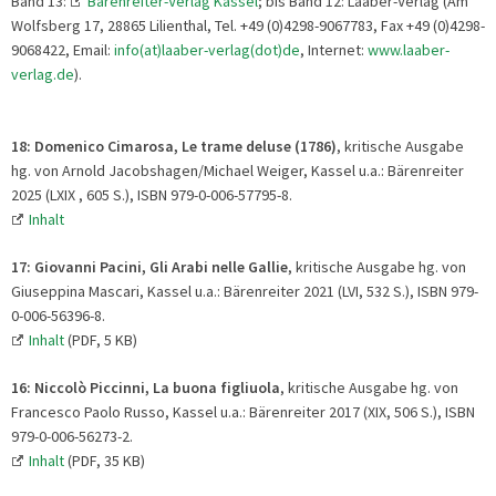
Band 13:
Bärenreiter-Verlag Kassel
; bis Band 12: Laaber-Verlag (Am
Wolfsberg 17, 28865 Lilienthal, Tel. +49 (0)4298-9067783, Fax +49 (0)4298-
9068422, Email:
info(at)laaber-verlag(dot)de
, Internet:
www.laaber-
verlag.de
).
18: Domenico Cimarosa, Le trame deluse (1786)
, kritische Ausgabe
hg. von Arnold Jacobshagen/Michael Weiger, Kassel u.a.: Bärenreiter
2025 (LXIX , 605 S.), ISBN 979-0-006-57795-8.
Inhalt
17: Giovanni Pacini, Gli Arabi nelle Gallie
, kritische Ausgabe hg. von
Giuseppina Mascari, Kassel u.a.: Bärenreiter 2021 (LVI, 532 S.), ISBN 979-
0-006-56396-8.
Inhalt
(PDF, 5 KB)
16:
Niccolò Piccinni, La buona figliuola
, kritische Ausgabe hg. von
Francesco Paolo Russo, Kassel u.a.: Bärenreiter 2017 (XIX, 506 S.), ISBN
979-0-006-56273-2.
Inhalt
(PDF, 35 KB)