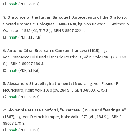
Inhalt
(PDF, 28 KB)
7:
Oratorios of the Italian Baroque I. Antecedents of the Oratorio:
Sacred Dramatic Dialogues, 1600–1630
, hg. von Howard E. Smither, o.
O.: Laaber 1985 (XX, 517 S.), ISBN 3-8907-022-1.
Inhalt
(PDF, 115 KB)
6:
Antonio Cifra, Ricercari e Canzoni francesi (1619)
, hg.
von Francesco Luisi und Giancarlo Rostirolla, Köln: Volk 1981 (XIX, 160
S.), ISBN 3-89007-180-5.
Inhalt
(PDF, 31 KB)
5: Alessandro Stradella, Instrumental Music
, hg. von Eleanor F.
McCrickard, Köln: Volk 1980 (XV, 284 S.), ISBN 3-89007-179-1.
Inhalt
(PDF, 38 KB)
4:
Giovanni Battista Conforti, "Ricercare" (1558) und "Madrigale"
(1567)
, hg. von Dietrich Kämper, Köln: Volk 1978 (VIII, 184 S.), ISBN 3-
89007-178-3.
Inhalt
(PDF, 38 KB)