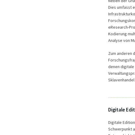
Neben der Grun
Dies umfasst e
Infrastrukturk
Forschungskorp
eResearch-Pro
Kodierung mul
Analyse von Mu
Zum anderen di
Forschungsfrag
denen digitale
Verwaltungspra
Sklavenhandel 
Digitale Edi
Digitale Editio
Schwerpunkt am