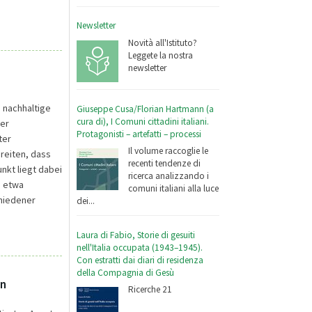
Newsletter
Novità all'Istituto?
Leggete la nostra
newsletter
e nachhaltige
Giuseppe Cusa/Florian Hartmann (a
cura di), I Comuni cittadini italiani.
ter
Protagonisti – artefatti – processi
ter
Il volume raccoglie le
reiten, dass
recenti tendenze di
unkt liegt dabei
ricerca analizzando i
, etwa
comuni italiani alla luce
hiedener
dei...
Laura di Fabio, Storie di gesuiti
nell'Italia occupata (1943–1945).
Con estratti dai diari di residenza
della Compagnia di Gesù
en
Ricerche 21