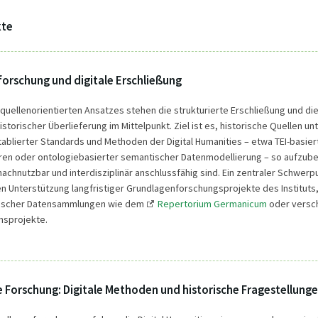
te
orschung und digitale Erschließung
 quellenorientierten Ansatzes stehen die strukturierte Erschließung und di
storischer Überlieferung im Mittelpunkt. Ziel ist es, historische Quellen un
blierter Standards und Methoden der Digital Humanities – etwa TEI-basier
ren oder ontologiebasierter semantischer Datenmodellierung – so aufzube
 nachnutzbar und interdisziplinär anschlussfähig sind. Ein zentraler Schwerp
len Unterstützung langfristiger Grundlagenforschungsprojekte des Instituts
ischer Datensammlungen wie dem
Repertorium Germanicum
oder versc
onsprojekte.
Forschung: Digitale Methoden und historische Fragestellung