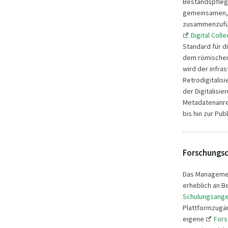
Bestandspflege
gemeinsamen, n
zusammenzuführ
Digital Coll
Standard für d
dem römischen
wird der infra
Retrodigitalis
der Digitalisi
Metadatenanre
bis hin zur Pub
Forschung
Das Management
erheblich an 
Schulungsange
Plattformzugän
eigene
Fors