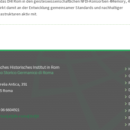
 das DHI Rom in den geisteswissenschaftlichen NFDI-Konsortien 4Memory, 4
irkt damit an der Entwicklung gemeinsamer Standards und nachhaltiger
astrukturen aktiv mit.
relia Antica, 391
65 Roma
9 06 6604921
tion[at]dhi-roma[dot]it