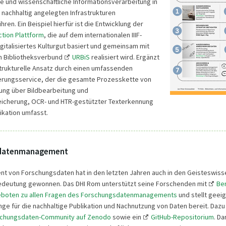
 und wissenschaftliche Informationsverarbeitung in
achhaltig angelegten Infrastrukturen
en. Ein Beispiel hierfür ist die Entwicklung der
ection Plattform
, die auf dem internationalen IIIF-
igitalisiertes Kulturgut basiert und gemeinsam mit
 Bibliotheksverbund
URBiS
realisiert wird. Ergänzt
strukturelle Ansatz durch einen umfassenden
ierungsservice, der die gesamte Prozesskette von
erung über Bildbearbeitung und
icherung, OCR- und HTR-gestützter Texterkennung
likation umfasst.
sdatenmanagement
 von Forschungsdaten hat in den letzten Jahren auch in den Geisteswiss
Bedeutung gewonnen. Das DHI Rom unterstützt seine Forschenden mit
Be
boten zu allen Fragen des Forschungsdatenmanagements
und stellt geei
ge für die nachhaltige Publikation und Nachnutzung von Daten bereit. Daz
chungsdaten-Community auf Zenodo
sowie ein
GitHub-Repositorium
. Da