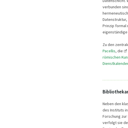
Datenschicht. 
verbunden sind
hermeneutische
Datenstruktur,
Prinzip formal 
eigenständige
Zu den zentral
Pacellis
, die
römischen Kun
Dienstkalender
Bibliotheka
Neben den klas
des Instituts 
Forschung zur B
verfolgt sie de