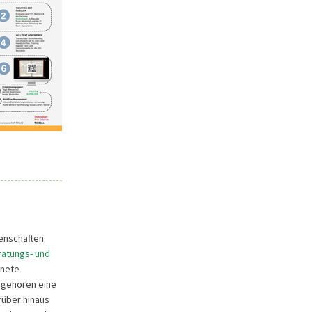
enschaften
ratungs- und
gnete
u gehören eine
rüber hinaus