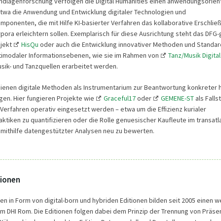
dlagenforschung verfolgen die Digital Humanities einen anwendungsorien
twa die Anwendung und Entwicklung digitaler Technologien und
omponenten, die mit Hilfe KI-basierter Verfahren das kollaborative Erschli
ora erleichtern sollen. Exemplarisch für diese Ausrichtung steht das DFG
jekt
HisQu
oder auch die Entwicklung innovativer Methoden und Standar
timodaler Informationsebenen, wie sie im Rahmen von
Tanz/Musik Digital
sik- und Tanzquellen erarbeitet werden.
enen digitale Methoden als Instrumentarium zur Beantwortung konkreter h
en. Hier fungieren Projekte wie
Graceful17
oder
GEMENE-ST
als Fallst
 Verfahren operativ eingesetzt werden – etwa um die Effizienz kurialer
ktiken zu quantifizieren oder die Rolle genuesischer Kaufleute im transatl
mithilfe datengestützter Analysen neu zu bewerten.
tionen
nen in Form von digital-born und hybriden Editionen bilden seit 2005 einen 
 DHI Rom. Die Editionen folgen dabei dem Prinzip der Trennung von Präsen