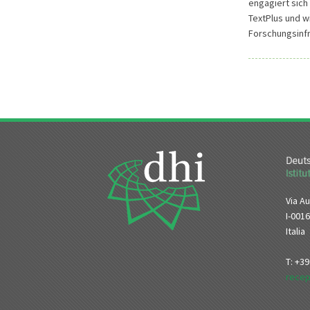
engagiert sich
TextPlus und w
Forschungsinfr
Via Au
I-001
Italia
T: +3
recep