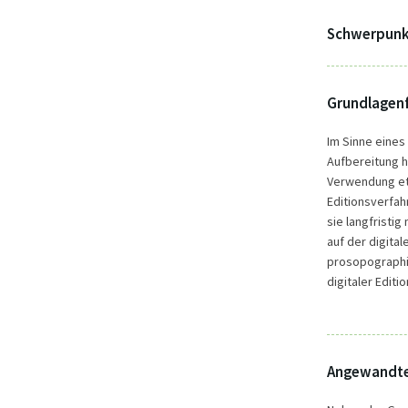
Schwerpunk
Grundlagenf
Im Sinne eines
Aufbereitung hi
Verwendung eta
Editionsverfah
sie langfristig
auf der digita
prosopograph
digitaler Editi
Angewandte 