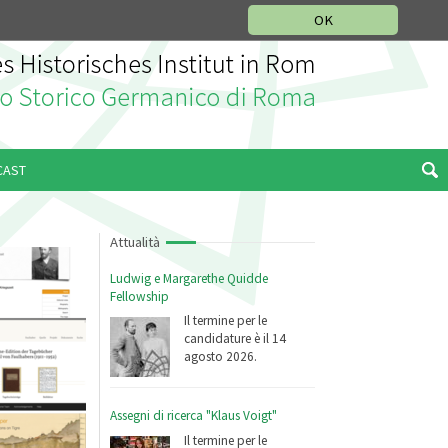
SEZIONE STORIA DELLA MUSICA
DEUTSCH
ENGLISH
OK
CAST
Attualità
Ludwig e Margarethe Quidde
Fellowship
Il termine per le
candidature è il 14
agosto 2026.
Assegni di ricerca "Klaus Voigt"
Il termine per le