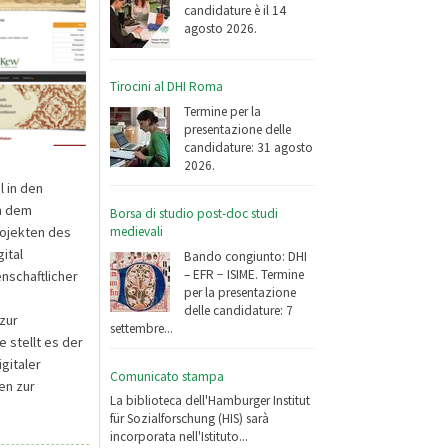
candidature è il 14
agosto 2026.
Tirocini al DHI Roma
Termine per la
presentazione delle
candidature: 31 agosto
2026.
 in den
n dem
Borsa di studio post-doc studi
medievali
rojekten des
ital
Bando congiunto: DHI
– EFR − ISIME. Termine
nschaftlicher
per la presentazione
delle candidature: 7
zur
settembre...
 stellt es der
gitaler
Comunicato stampa
en zur
La biblioteca dell'Hamburger Institut
für Sozialforschung (HIS) sarà
incorporata nell'Istituto...