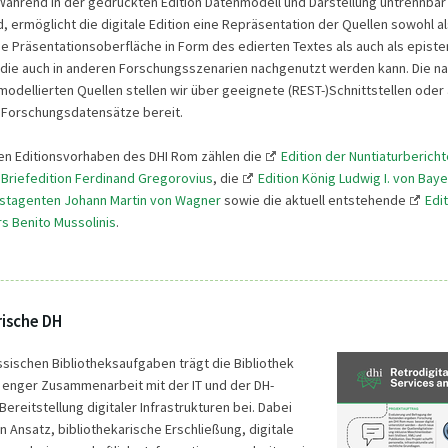
Während in der gedruckten Edition Datenmodell und Darstellung untrennbar
, ermöglicht die digitale Edition eine Repräsentation der Quellen sowohl al
 Präsentationsoberfläche in Form des edierten Textes als auch als epist
 die auch in anderen Forschungsszenarien nachgenutzt werden kann. Die n
modellierten Quellen stellen wir über geeignete (REST-)Schnittstellen oder 
 Forschungsdatensätze bereit.
en Editionsvorhaben des DHI Rom zählen die
Edition der Nuntiaturberich
Briefedition Ferdinand Gregorovius
, die
Edition König Ludwig I. von Bay
stagenten Johann Martin von Wagner
sowie die aktuell entstehende
Edi
s Benito Mussolinis
.
rische DH
sischen Bibliotheksaufgaben trägt die Bibliothek
in enger Zusammenarbeit mit der IT und der DH-
ereitstellung digitaler Infrastrukturen bei. Dabei
n Ansatz, bibliothekarische Erschließung, digitale