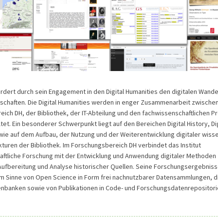
rdert durch sein Engagement in den Digital Humanities den digitalen Wandel
schaften. Die Digital Humanities werden in enger Zusammenarbeit zwische
ich DH, der Bibliothek, der IT-Abteilung und den fachwissenschaftlichen P
ltet. Ein besonderer Schwerpunkt liegt auf den Bereichen Digital History, Dig
ie auf dem Aufbau, der Nutzung und der Weiterentwicklung digitaler wisse
kturen der Bibliothek. Im Forschungsbereich DH verbindet das Institut
ftliche Forschung mit der Entwicklung und Anwendung digitaler Methoden 
Aufbereitung und Analyse historischer Quellen. Seine Forschungsergebnisse
 im Sinne von Open Science in Form frei nachnutzbarer Datensammlungen, di
enbanken sowie von Publikationen in Code- und Forschungsdatenrepositori