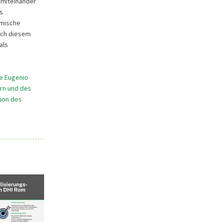
 miteinander
s
emische
ach diesem
als
te Eugenio
ern und des
tion des