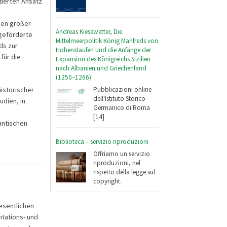
tierten Ansatz.
eßen großer
Andreas Kiesewetter, Die
-geförderte
Mittelmeerpolitik König Manfreds von
ds zur
Hohenstaufen und die Anfänge der
für die
Expansion des Königreichs Sizilien
nach Albanien und Griechenland
(1250–1266)
istorischer
Pubblicazioni online
dell'Istituto Storico
udien, in
Germanico di Roma
[14]
antischen
Biblioteca – servizio riproduzioni
Offriamo un servizio
riproduzioni, nel
rispetto della legge sul
copyright.
wesentlichen
tations- und