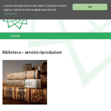
SEZIONE STORIA DELLA MUSICA
DEUTSCH
ENGLISH
Il nostro sito web utilizza dei cookie. Visitando le nostre
OK
pagine, l’utente accetta le regole riportate nell’
informativa.
Home
Biblioteca – servizio riproduzioni