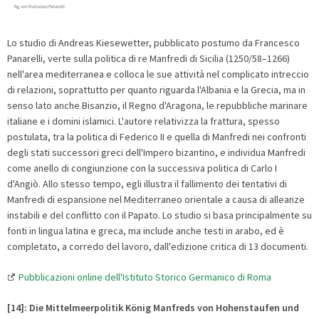
Lo studio di Andreas Kiesewetter, pubblicato postumo da Francesco
Panarelli, verte sulla politica di re Manfredi di Sicilia (1250/58–1266)
nell'area mediterranea e colloca le sue attività nel complicato intreccio
di relazioni, soprattutto per quanto riguarda l'Albania e la Grecia, ma in
senso lato anche Bisanzio, il Regno d'Aragona, le repubbliche marinare
italiane e i domini islamici. L'autore relativizza la frattura, spesso
postulata, tra la politica di Federico II e quella di Manfredi nei confronti
degli stati successori greci dell'Impero bizantino, e individua Manfredi
come anello di congiunzione con la successiva politica di Carlo I
d'Angiò. Allo stesso tempo, egli illustra il fallimento dei tentativi di
Manfredi di espansione nel Mediterraneo orientale a causa di alleanze
instabili e del conflitto con il Papato. Lo studio si basa principalmente su
fonti in lingua latina e greca, ma include anche testi in arabo, ed è
completato, a corredo del lavoro, dall'edizione critica di 13 documenti.
Pubblicazioni online dell'Istituto Storico Germanico di Roma
[14]: Die Mittelmeerpolitik König Manfreds von Hohenstaufen und