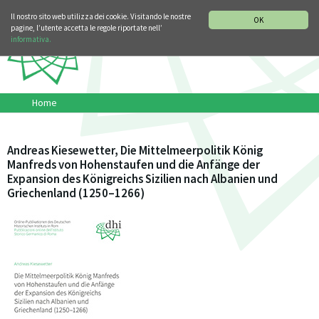
SEZIONE STORIA DELLA MUSICA
DEUTSCH
ENGLISH
Il nostro sito web utilizza dei cookie. Visitando le nostre
OK
pagine, l’utente accetta le regole riportate nell’
informativa.
Home
Andreas Kiesewetter, Die Mittelmeerpolitik König
Manfreds von Hohenstaufen und die Anfänge der
Expansion des Königreichs Sizilien nach Albanien und
Griechenland (1250–1266)