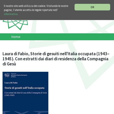
SEZIONE STORIA DELLA MUSICA
DEUTSCH
ENGLISH
Il nostro sito web utilizza dei cookie. Visitando le nostre
OK
pagine, l’utente accetta le regole riportate nell’
informativa.
Home
Laura di Fabio, Storie di gesuiti nell'Italia occupata (1943–
1945). Con estratti dai diari di residenza della Compagnia
di Gesù