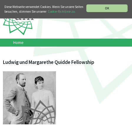
MUSIKGESCHICHTLICHE ABTEILUNG
ITALIANO
ENGLISH
Diese Webseite verwendet Cookies. Wenn Sie unsere Seiten
OK
besuchen, stimmen Sie unserer
Cookie-Richtlinie zu.
Home
Ludwig und Margarethe Quidde Fellowship