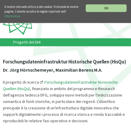
SEZIONE STORIA DELLA MUSICA
DEUTSCH
ENGLISH
Il nostro sito web utilizza dei cookie. Visitando le nostre
OK
pagine, l’utente accetta le regole riportate nell’
informativa.
Progetti del DHI
Forschungsdateninfrastruktur Historische Quellen (HisQu)
Dr. Jörg Hörnschemeyer, Maximilian Berens M.A.
Il progetto di ricerca
Forschungsdateninfrastruktur Historische
Quellen (HisQu)
, finanziato in ambito del programma e-Research
dell'agenzia tedesca DFG, sviluppa nuovi metodi per l'indicizzazione
semantica di fonti storiche, in particolare dei regesti. L'obiettivo
principale è la creazione di un'infrastruttura digitale innovativa che
supporti digitalmente i processi di ricerca storica e renda tracciabili e
riproducibili le relative fasi operative e decisioni.