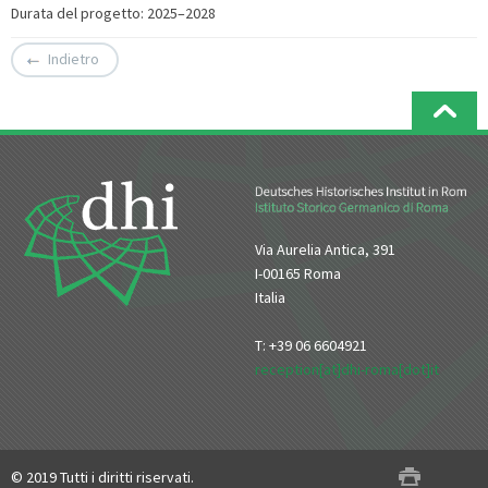
Durata del progetto: 2025–2028
Indietro
Via Aurelia Antica, 391
I-00165 Roma
Italia
T: +39 06 6604921
reception[at]dhi-roma[dot]it
© 2019 Tutti i diritti riservati.