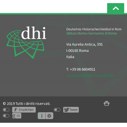
Via Aurelia Antica, 391
I-00165 Roma
Italia
T: +39 06 6604921
reception[at]dhi-roma[dot]it
© 2019 Tutti i diritti riservati.