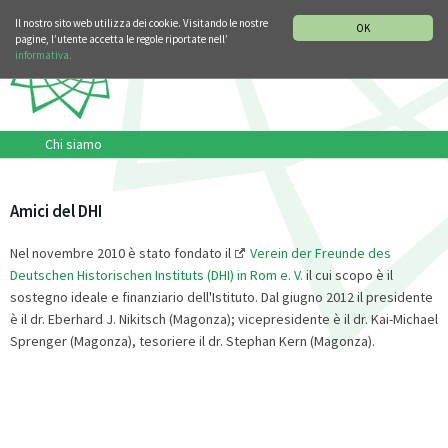
SEZIONE STORIA DELLA MUSICA
DEUTSCH
ENGLISH
Il nostro sito web utilizza dei cookie. Visitando le nostre
OK
pagine, l’utente accetta le regole riportate nell’
informativa.
Chi siamo
Amici del DHI
Nel novembre 2010 è stato fondato il
Verein der Freunde des
Deutschen Historischen Instituts (DHI) in Rom e. V.
il cui scopo è il
sostegno ideale e finanziario dell'Istituto. Dal giugno 2012 il presidente
è il dr. Eberhard J. Nikitsch (Magonza); vicepresidente è il dr. Kai-Michael
Sprenger (Magonza), tesoriere il dr. Stephan Kern (Magonza).