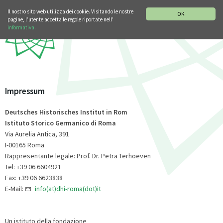
SEZIONE STORIA DELLA MUSICA
DEUTSCH
ENGLISH
Il nostro sito web utilizza dei cookie. Visitando le nostre
OK
pagine, l’utente accetta le regole riportate nell’
informativa.
Impressum
Deutsches Historisches Institut in Rom
Istituto Storico Germanico di Roma
Via Aurelia Antica, 391
I-00165 Roma
Rappresentante legale: Prof. Dr. Petra Terhoeven
Tel: +39 06 6604921
Fax: +39 06 6623838
E-Mail:
info(at)dhi-roma(dot)it
Un istituto della fondazione