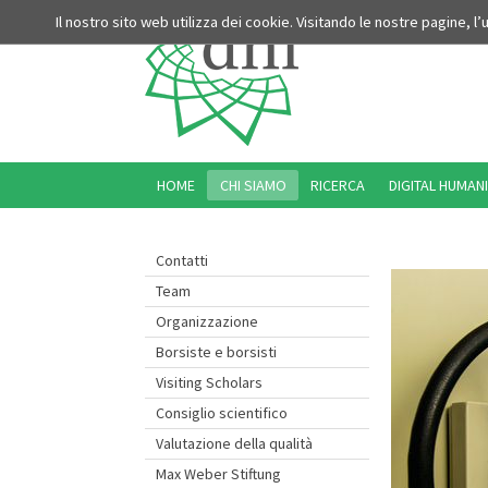
Il nostro sito web utilizza dei cookie. Visitando le nostre pagine, l
HOME
CHI SIAMO
RICERCA
DIGITAL HUMANI
Contatti
Team
Organizzazione
Borsiste e borsisti
Visiting Scholars
Consiglio scientifico
Valutazione della qualità
Max Weber Stiftung