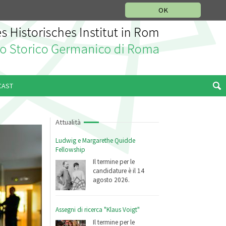
SEZIONE STORIA DELLA MUSICA
DEUTSCH
ENGLISH
OK
CAST
Attualità
Ludwig e Margarethe Quidde
Fellowship
Il termine per le
candidature è il 14
agosto 2026.
Assegni di ricerca "Klaus Voigt"
Il termine per le