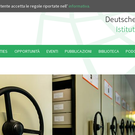
’utente accetta le regole riportate nell’
informativa.
TIES
OPPORTUNITÀ
EVENTI
PUBBLICAZIONI
BIBLIOTECA
POD