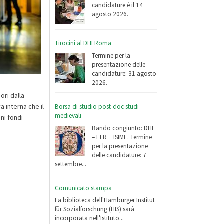
candidature è il 14
agosto 2026.
Tirocini al DHI Roma
Termine per la
presentazione delle
candidature: 31 agosto
2026.
ori dalla
 interna che il
Borsa di studio post-doc studi
medievali
uni fondi
Bando congiunto: DHI
– EFR − ISIME. Termine
per la presentazione
delle candidature: 7
settembre...
Comunicato stampa
La biblioteca dell'Hamburger Institut
für Sozialforschung (HIS) sarà
incorporata nell'Istituto...