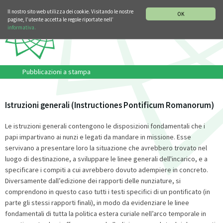
SEZIONE STORIA DELLA MUSICA
DEUTSCH
ENGLISH
Il nostro sito web utilizza dei cookie. Visitando le nostre
OK
pagine, l’utente accetta le regole riportate nell’
informativa.
Pubblicazioni a stampa
Istruzioni generali (Instructiones Pontificum Romanorum)
Le istruzioni generali contengono le disposizioni fondamentali che i
papi impartivano ai nunzi e legati da mandare in missione. Esse
servivano a presentare loro la situazione che avrebbero trovato nel
luogo di destinazione, a sviluppare le linee generali dell'incarico, e a
specificare i compiti a cui avrebbero dovuto adempiere in concreto.
Diversamente dall’edizione dei rapporti delle nunziature, si
comprendono in questo caso tutti i testi specifici di un pontificato (in
parte gli stessi rapporti finali), in modo da evidenziare le linee
fondamentali di tutta la politica estera curiale nell’arco temporale in