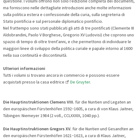
questione. I volumi offrono non solo l'edizione completa dei documenti,
ma forniscono nelle dettagliate introduzioni anche molte informazioni
sulla politica estera e confessionale della curia, sulla segreteria di
Stato pontificia e sul personale diplomatico pontificio.
Nel frattempo sono stati pubblicati gli atti di tre pontificati (Clemente III
Aldobrandini, Paolo V Borghese, Gregorio XV Ludovisi) che coprono uno
spazio di tempo di oltre trent'anni, e che permettono di individuare le
maggiori linee di sviluppo della politica curiale e papale intorno al 1600
nella sua continuità e discontinuità.
Ulteriori informazioni
Tutti i volumi si trovano ancora in commercio e possono essere
acquistati presso la casa editrice
De Gruyter
.
Die Hauptinstruktionen Clemens VIII.
für die Nuntien und Legaten an
den europäischen Fürstenhöfen 1592
1605, a cura di von Klaus Jaitner,
–
Tübingen: Niemeyer 1984 (2 voll., CCLXXXIX, 1040 pp.).
Die Hauptinstruktionen Gregors XV.
für die Nuntien und Gesandten an
den europäischen Fürstenhöfen 1621
1623, a cura di Klaus Jaitner,
–