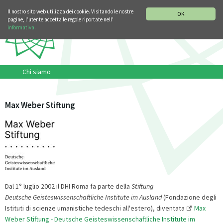
SEZIONE STORIA DELLA MUSICA
DEUTSCH
ENGLISH
Il nostro sito web utilizza dei cookie. Visitando le nostre
OK
pagine, l’utente accetta le regole riportate nell’
informativa.
Chi siamo
Max Weber Stiftung
Dal 1° luglio 2002 il DHI Roma fa parte della
Stiftung
Deutsche Geisteswissenschaftliche Institute im Ausland
(Fondazione degli
Istituti di scienze umanistiche tedeschi all'estero), diventata
Max
Weber Stiftung - Deutsche Geisteswissenschaftliche Institute im