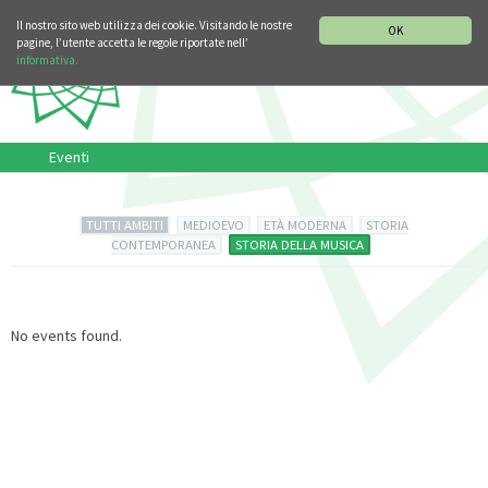
SEZIONE STORIA DELLA MUSICA
DEUTSCH
ENGLISH
Il nostro sito web utilizza dei cookie. Visitando le nostre
OK
pagine, l’utente accetta le regole riportate nell’
informativa.
Eventi
TUTTI AMBITI
MEDIOEVO
ETÀ MODERNA
STORIA
CONTEMPORANEA
STORIA DELLA MUSICA
No events found.