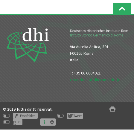
Via Aurelia Antica, 391
I-00165 Roma
Italia
T: +39 06 6604921
reception[at]dhi-roma[dot]it
© 2019 Tutti i diritti riservati.