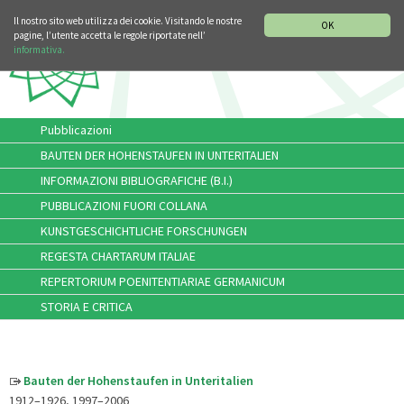
SEZIONE STORIA DELLA MUSICA
DEUTSCH
ENGLISH
Il nostro sito web utilizza dei cookie. Visitando le nostre
OK
pagine, l’utente accetta le regole riportate nell’
informativa.
Pubblicazioni
BAUTEN DER HOHENSTAUFEN IN UNTERITALIEN
INFORMAZIONI BIBLIOGRAFICHE (B.I.)
PUBBLICAZIONI FUORI COLLANA
KUNSTGESCHICHTLICHE FORSCHUNGEN
REGESTA CHARTARUM ITALIAE
REPERTORIUM POENITENTIARIAE GERMANICUM
STORIA E CRITICA
Bauten der Hohenstaufen in Unteritalien
1912–1926, 1997–2006