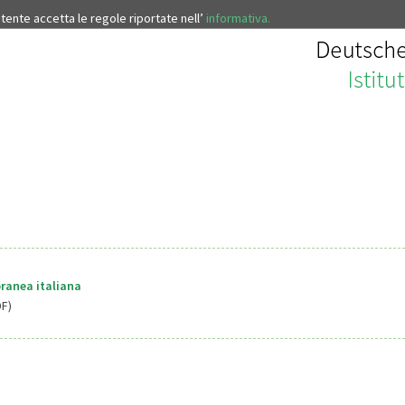
’utente accetta le regole riportate nell’
informativa.
ranea italiana
DF)