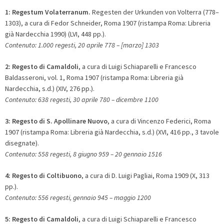
1:
Regestum Volaterranum.
Regesten der Urkunden von Volterra (778–
1303), a cura di Fedor Schneider, Roma 1907 (ristampa Roma: Libreria
già Nardecchia 1990) (LVI, 448 pp.).
Contenuto: 1.000 regesti, 20 aprile 778 – [marzo] 1303
2:
Regesto di Camaldoli
, a cura di Luigi Schiaparelli e Francesco
Baldasseroni, vol. 1, Roma 1907 (ristampa Roma: Libreria già
Nardecchia, s.d.) (XIV, 276 pp.).
Contenuto: 638 regesti, 30 aprile 780 – dicembre 1100
3:
Regesto di S. Apollinare Nuovo
, a cura di Vincenzo Federici, Roma
1907 (ristampa Roma: Libreria già Nardecchia, s.d.) (XVI, 416 pp., 3 tavole
disegnate).
Contenuto: 558 regesti, 8 giugno 959 – 20 gennaio 1516
4:
Regesto di Coltibuono
, a cura di D. Luigi Pagliai, Roma 1909 (X, 313
pp.).
Contenuto: 556 regesti, gennaio 945 – maggio 1200
5:
Regesto di Camaldoli
, a cura di Luigi Schiaparelli e Francesco