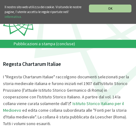
SEZIONE STORIA DELLA MUSICA
DEUTSCH
ENGLISH
Il nostro sito web utilizza dei cookie. Visitando le nostre
OK
pagine, l’utente accetta le regole riportate nell’
informativa.
Pubblicazioni a stampa (concluse)
Regesta Chartarum Italiae
I "Regesta Chartarum Italiae" raccolgono documenti selezionati per la
storia medievale italiana e furono iniziati nel 1907 dall'Istituto Storico
Prussiano (l'attuale Istituto Storico Germanico di Roma) in
cooperazione con l'Istituto Storico Italiano. A partire dal vol. 14 la
collana viene curata solamente dall'
Istituto Storico Italiano per il
Medioevo
ed edita come collana subordinata alle "Fonti per la storia
d'Italia medievale". La collana è stata pubblicata da Loescher (Roma).
Tutti i volumi sono esauriti.