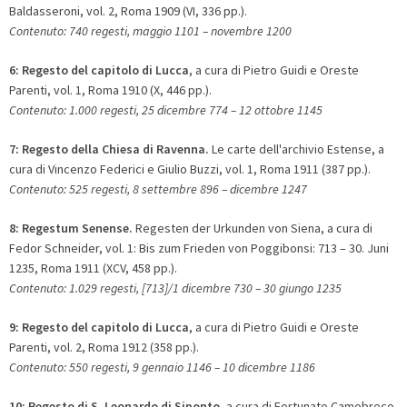
Baldasseroni, vol. 2, Roma 1909 (VI, 336 pp.).
Contenuto: 740 regesti, maggio 1101 – novembre 1200
6:
Regesto del capitolo di Lucca
, a cura di Pietro Guidi e Oreste
Parenti, vol. 1, Roma 1910 (X, 446 pp.).
Contenuto: 1.000 regesti, 25 dicembre 774 – 12 ottobre 1145
7:
Regesto della Chiesa di Ravenna.
Le carte dell'archivio Estense, a
cura di Vincenzo Federici e Giulio Buzzi, vol. 1, Roma 1911 (387 pp.).
Contenuto: 525 regesti, 8 settembre 896 – dicembre 1247
8:
Regestum Senense.
Regesten der Urkunden von Siena, a cura di
Fedor Schneider, vol. 1: Bis zum Frieden von Poggibonsi: 713 – 30. Juni
1235, Roma 1911 (XCV, 458 pp.).
Contenuto: 1.029 regesti, [713]/1 dicembre 730 – 30 giungo 1235
9: Regesto del capitolo di Lucca
, a cura di Pietro Guidi e Oreste
Parenti, vol. 2, Roma 1912 (358 pp.).
Contenuto: 550 regesti, 9 gennaio 1146 – 10 dicembre 1186
10:
Regesto di S. Leonardo di Siponto
, a cura di Fortunato Camobreco,