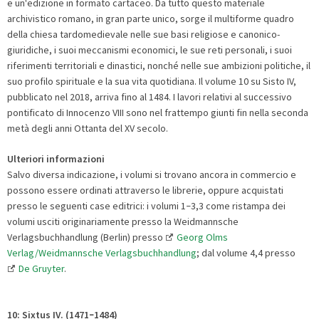
e un'edizione in formato cartaceo. Da tutto questo materiale
archivistico romano, in gran parte unico, sorge il multiforme quadro
della chiesa tardomedievale nelle sue basi religiose e canonico-
giuridiche, i suoi meccanismi economici, le sue reti personali, i suoi
riferimenti territoriali e dinastici, nonché nelle sue ambizioni politiche, il
suo profilo spirituale e la sua vita quotidiana. Il volume 10 su Sisto IV,
pubblicato nel 2018, arriva fino al 1484. I lavori relativi al successivo
pontificato di Innocenzo VIII sono nel frattempo giunti fin nella seconda
metà degli anni Ottanta del XV secolo.
Ulteriori informazioni
Salvo diversa indicazione, i volumi si trovano ancora in commercio e
possono essere ordinati attraverso le librerie, oppure acquistati
presso le seguenti case editrici: i volumi 1
3,3 come ristampa dei
–
volumi usciti originariamente presso la Weidmannsche
Verlagsbuchhandlung (Berlin) presso
Georg Olms
Verlag/Weidmannsche Verlagsbuchhandlung
; dal volume 4,4 presso
De Gruyter
.
10:
Sixtus IV. (1471
1484)
–