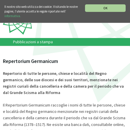
SEZIONE STORIA DELLA MUSICA
DEUTSCH
ENGLISH
Il nostro sito web utilizza dei cookie. Visitando le nostre
OK
pagine, l’utente accetta le regole riportate nell’
informativa.
Pubblicazioni a stampa
Repertorium Germanicum
Repertorio di tutte le persone, chiese e località del Regno
germanico, delle sue diocesi e dei suoi territori, menzionate nei
registri curiali della cancelleria e della camera per il periodo che va
dal Grande Scisma alla Riforma
Il Repertorium Germanicum raccoglie i nomi di tutte le persone, chiese
e località del Regno germanico menzionate nei registri curiali della
cancelleria e della camera durante il periodo che va dal Grande Scisma
alla Riforma (1378
–
1517). Ne esiste una banca dati, consultabile online,