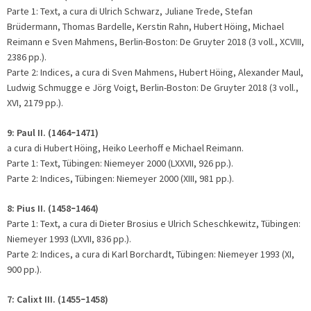
Parte 1: Text, a cura di Ulrich Schwarz, Juliane Trede, Stefan
Brüdermann, Thomas Bardelle, Kerstin Rahn, Hubert Höing, Michael
Reimann e Sven Mahmens, Berlin-Boston: De Gruyter 2018 (3 voll., XCVIII,
2386 pp.).
Parte 2: Indices, a cura di Sven Mahmens, Hubert Höing, Alexander Maul,
Ludwig Schmugge e Jörg Voigt, Berlin-Boston: De Gruyter 2018 (3 voll.,
XVI, 2179 pp.).
9:
Paul II. (1464
1471)
–
a cura di Hubert Höing, Heiko Leerhoff e Michael Reimann.
Parte 1: Text, Tübingen: Niemeyer 2000 (LXXVII, 926 pp.).
Parte 2: Indices, Tübingen: Niemeyer 2000 (XIII, 981 pp.).
8:
Pius II. (1458
1464)
–
Parte 1: Text, a cura di Dieter Brosius e Ulrich Scheschkewitz, Tübingen:
Niemeyer 1993 (LXVII, 836 pp.).
Parte 2: Indices, a cura di Karl Borchardt, Tübingen: Niemeyer 1993 (XI,
900 pp.).
7: Calixt III. (1455
1458)
–