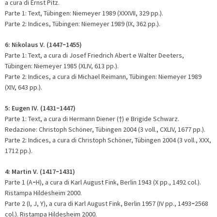
a cura di Ernst Pitz.
Parte 1: Text, Tübingen: Niemeyer 1989 (XXXVII, 329 pp.).
Parte 2: Indices, Tübingen: Niemeyer 1989 (IX, 362 pp.).
6: Nikolaus V. (1447
1455)
–
Parte 1: Text, a cura di Josef Friedrich Abert e Walter Deeters,
Tübingen: Niemeyer 1985 (XLIV, 613 pp.).
Parte 2: Indices, a cura di Michael Reimann, Tübingen: Niemeyer 1989
(XIV, 643 pp.).
5:
Eugen IV. (1431
1447)
–
Parte 1: Text, a cura di Hermann Diener (
) e Brigide Schwarz.
†
Redazione: Christoph Schöner, Tübingen 2004 (3 voll., CXLIV, 1677 pp.).
Parte 2: Indices, a cura di Christoph Schöner, Tübingen 2004 (3 voll., XXX,
1712 pp.).
4: Martin V. (1417
1431)
–
Parte 1 (A
H), a cura di Karl August Fink, Berlin 1943 (X pp., 1492 col.).
–
Ristampa Hildesheim 2000.
Parte 2 (I, J, Y), a cura di Karl August Fink, Berlin 1957 (IV pp., 1493
2568
–
col.). Ristampa Hildesheim 2000.