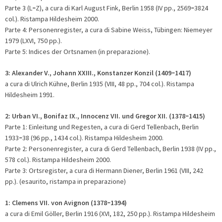
Parte 3 (L
Z), a cura di Karl August Fink, Berlin 1958 (IV pp., 2569
3824
–
–
col.). Ristampa Hildesheim 2000.
Parte 4: Personenregister, a cura di Sabine Weiss, Tübingen: Niemeyer
1979 (LXVI, 750 pp.).
Parte 5: Indices der Ortsnamen (in preparazione).
3: Alexander V., Johann XXIII., Konstanzer Konzil (1409
1417)
–
a cura di Ulrich Kühne, Berlin 1935 (VIII, 48 pp., 704 col.). Ristampa
Hildesheim 1991.
2:
Urban VI., Bonifaz IX., Innocenz VII. und Gregor XII. (1378
1415)
–
Parte 1: Einleitung und Regesten, a cura di Gerd Tellenbach, Berlin
1933
38 (96 pp., 1434 col.). Ristampa Hildesheim 2000.
–
Parte 2: Personenregister, a cura di Gerd Tellenbach, Berlin 1938 (IV pp.,
578 col.). Ristampa Hildesheim 2000.
Parte 3: Ortsregister, a cura di Hermann Diener, Berlin 1961 (VIII, 242
pp.). (esaurito, ristampa in preparazione)
1:
Clemens VII. von Avignon (1378
1394)
–
a cura di Emil Göller, Berlin 1916 (XVI, 182, 250 pp.). Ristampa Hildesheim