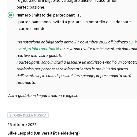
registrazione il biglietto va pagato anche in caso di non
partecipazione.
Numero limitato dei partecipanti: 18
I partecipanti sono invitati a portarsi un ombrello e a indossare
scarpe comode.
Prenotazione obbligatoria entro il 7 novembre 2022 all'indirizzo
i
event[at]dhi-roma[dot]it
a cui vanno rivolte anche eventuali domand
relative alla visita guidata.
I partecipanti sono invitati a lasciare un indirizzo e-mail o un contatt
telefonico per poter essere informati entro le ore 8.30 del giorno
dell'evento se, in caso di possibili forti piogge, la passeggiata sarà
rimandata.
Visita guidata in lingua italiana e inglese
STORIA DELLA MUSICA
26 ottobre 2022
Silke Leopold (Universität Heidelberg)