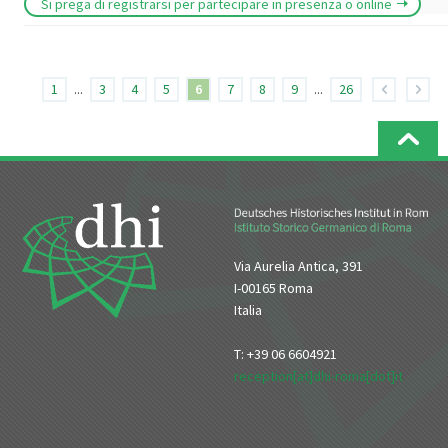
Si prega di registrarsi per partecipare in presenza o online
1
...
3
4
5
6
7
8
9
...
26
Via Aurelia Antica, 391
I-00165 Roma
Italia
T: +39 06 6604921
reception[at]dhi-roma[dot]it