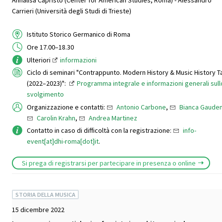
Carrieri (Università degli Studi di Trieste)
Istituto Storico Germanico di Roma
Ore 17.00–18.30
Ulteriori
informazioni
Ciclo di seminari "Contrappunto. Modern History & Music History T
(2022–2023)":
Programma integrale e informazioni generali sull
svolgimento
Organizzazione e contatti:
Antonio Carbone
,
Bianca Gauden
Carolin Krahn
,
Andrea Martinez
Contatto in caso di difficoltà con la registrazione:
info-
event[at]dhi-roma[dot]it
.
Si prega di registrarsi per partecipare in presenza o online
STORIA DELLA MUSICA
15 dicembre 2022