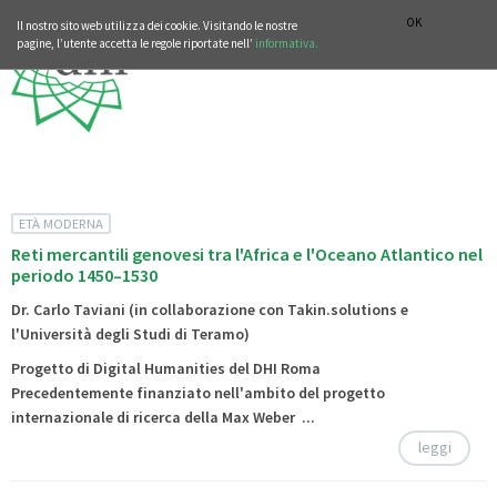
SEZIONE STORIA DELLA MUSICA
DEUTSCH
ENGLISH
OK
Il nostro sito web utilizza dei cookie. Visitando le nostre
pagine, l’utente accetta le regole riportate nell’
informativa.
ETÀ MODERNA
Reti mercantili genovesi tra l'Africa e l'Oceano Atlantico nel
periodo 1450–1530
Dr. Carlo Taviani (in collaborazione con Takin.solutions e
l'Università degli Studi di Teramo)
Progetto di Digital Humanities del DHI Roma
Precedentemente finanziato nell'ambito del progetto
internazionale di ricerca della Max Weber ...
leggi