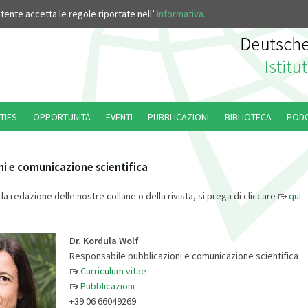
’utente accetta le regole riportate nell’
informativa.
TIES
OPPORTUNITÀ
EVENTI
PUBBLICAZIONI
BIBLIOTECA
POD
i e comunicazione scientifica
la redazione delle nostre collane o della rivista, si prega di cliccare
qui
.
Dr. Kordula Wolf
Responsabile pubblicazioni e comunicazione scientifica
Curriculum vitae
Pubblicazioni
+39 06 66049269