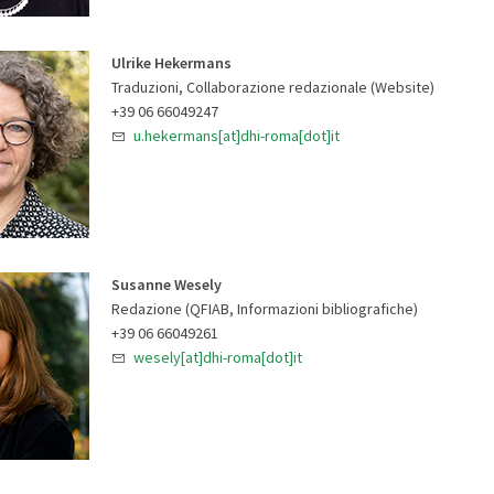
Ulrike Hekermans
Traduzioni, Collaborazione redazionale (Website)
+39 06 66049247
u.hekermans[at]dhi-roma[dot]it
Susanne Wesely
Redazione (QFIAB, Informazioni bibliografiche)
+39 06 66049261
wesely[at]dhi-roma[dot]it