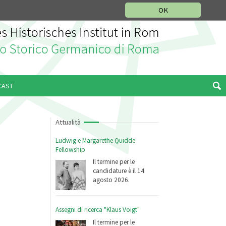
SEZIONE STORIA DELLA MUSICA
DEUTSCH
ENGLISH
OK
CAST
Attualità
Ludwig e Margarethe Quidde
Fellowship
Il termine per le
candidature è il 14
agosto 2026.
Assegni di ricerca "Klaus Voigt"
Il termine per le