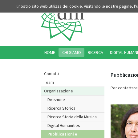
Il nostro sito web utilizza dei cookie. Visitando le nostre pagine, l
HOME
CHI SIAMO
RICERCA
DIGITAL HUMANI
Contatti
Pubblicazion
Team
Per contattare 
Organizzazione
Direzione
Ricerca Storica
Ricerca Storia della Musica
Digital Humanities
Pubblicazioni e